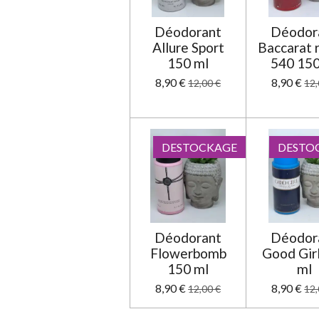
t
o
Déodorant
Déodor
i
Allure Sport
Baccarat 
l
150 ml
540 150
e
8,90 €
8,90 €
12,00 €
12,
DESTOCKAGE
DESTO
Déodorant
Déodor
Flowerbomb
Good Gir
150 ml
ml
8,90 €
8,90 €
12,00 €
12,