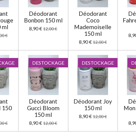
ant
Déodorant
Déodorant
Dé
rouge
Bonbon 150 ml
Coco
Fahr
 ml
Mademoiselle
8,90 €
12,00 €
150 ml
8,9
00 €
8,90 €
12,00 €
CKAGE
DESTOCKAGE
DESTOCKAGE
D
ant
Déodorant
Déodorant Joy
Dé
l 150
Gucci Bloom
150 ml
Mon 
150 ml
8,90 €
12,00 €
8,90 €
8,9
00 €
12,00 €