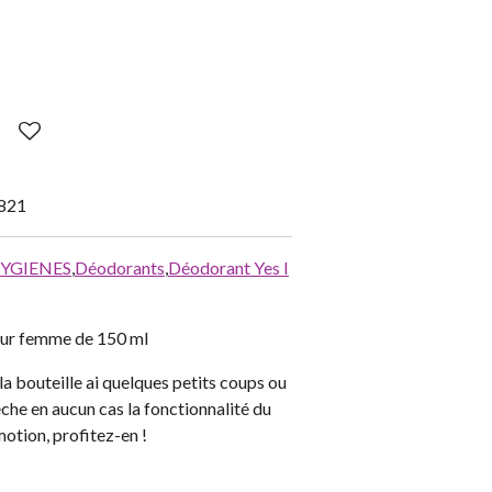
821
HYGIENES
,
Déodorants
,
Déodorant Yes I
our femme de 150 ml
la bouteille ai quelques petits coups ou
che en aucun cas la fonctionnalité du
motion, profitez-en !