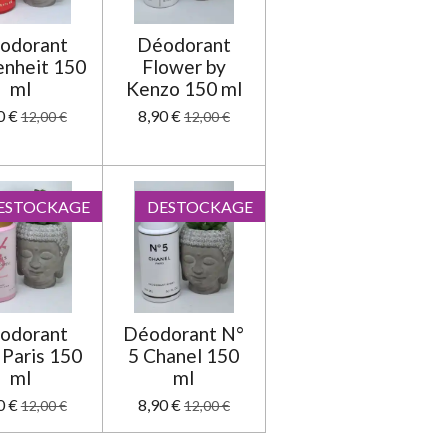
i
o
n
odorant
Déodorant
enheit 150
Flower by
ml
Kenzo 150 ml
0 €
8,90 €
12,00 €
12,00 €
ESTOCKAGE
DESTOCKAGE
odorant
Déodorant N°
Paris 150
5 Chanel 150
ml
ml
0 €
8,90 €
12,00 €
12,00 €