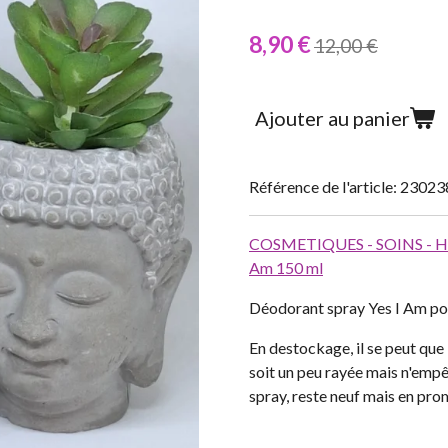
8,90 €
12,00 €
Ajouter au panier
Référence de l'article:
23023
COSMETIQUES - SOINS - 
Am 150 ml
Déodorant spray Yes I Am p
En destockage, il se peut que 
soit un peu rayée mais n'empê
spray, reste neuf mais en pro