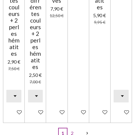
tes
diff
ves
atit
coul
éren
es
7,90 €
eurs
tes
5,90 €
12,50 €
+ 2
coul
9,95 €
perl
eurs
es
+ 2
hém
perl
atit
es
es
hém
atit
2,90 €
es
7,50 €
2,50 €
7,00 €
Ajouter au panier
Ajouter au panier
Ajouter au panier
Ajouter au panier
Ajouter au panier
Ajouter 
1
2