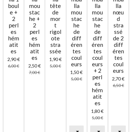
l
boul
mou
tête
lla
lla
lla
e
e +
stac
de
mou
mou
nœu
2
he +
mor
stac
stac
d
perl
2
t
he
he
stra
es
perl
rigol
de
de
ssé
hém
es
ote
diff
diff
de 2
atit
hém
stra
éren
éren
diff
es
atit
ssée
tes
tes
éren
es
coul
coul
tes
2,90 €
1,90 €
eurs
eurs
coul
2,50 €
6,00 €
5,00 €
+ 2
eurs
1,50 €
7,00 €
perl
2,70 €
5,00 €
es
6,50 €
hém
atit
es
1,80 €
5,00 €