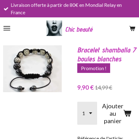
Livraison offerte à partir de 80€ en Mondial Relay en
Passer
France
au
contenu
Chic beauté
principal
Bracelet shamballa 7
boules blanches
Promotion !
9,90 €
14,99 €
Ajouter
au
panier
Référence de l'article: