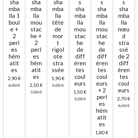
o
sha
sha
sha
s
s
s
o
n
mba
mba
mba
sha
sha
sha
i
lla 1
lla
lla
mba
mba
mba
l
boul
mou
tête
lla
lla
lla
e
e +
stac
de
mou
mou
nœu
2
he +
mor
stac
stac
d
perl
2
t
he
he
stra
es
perl
rigol
de
de
ssé
hém
es
ote
diff
diff
de 2
atit
hém
stra
éren
éren
diff
es
atit
ssée
tes
tes
éren
es
coul
coul
tes
2,90 €
1,90 €
eurs
eurs
coul
2,50 €
6,00 €
5,00 €
+ 2
eurs
1,50 €
7,00 €
perl
2,70 €
5,00 €
es
6,50 €
hém
atit
es
1,80 €