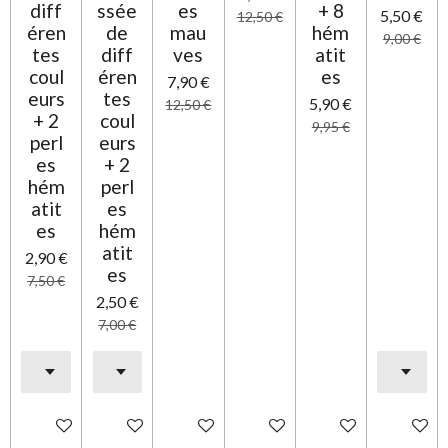
diff
ssée
es
+ 8
5,50 €
12,50 €
éren
de
mau
hém
9,00 €
tes
diff
ves
atit
coul
éren
es
7,90 €
eurs
tes
5,90 €
12,50 €
+ 2
coul
9,95 €
perl
eurs
es
+ 2
hém
perl
atit
es
es
hém
atit
2,90 €
es
7,50 €
2,50 €
7,00 €
Ajouter au panier
Ajouter au panier
Ajouter au panier
Ajouter au panier
Ajouter au panier
Ajouter 