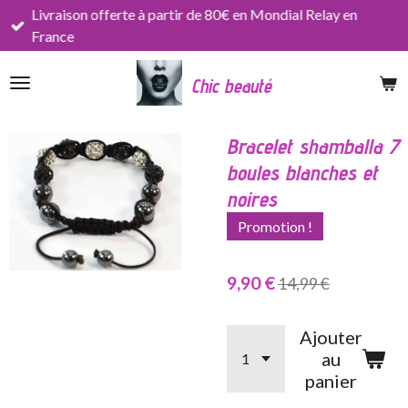
Livraison offerte à partir de 80€ en Mondial Relay en
Passer
France
au
contenu
Chic beauté
principal
Bracelet shamballa 7
boules blanches et
noires
Promotion !
9,90 €
14,99 €
Ajouter
au
panier