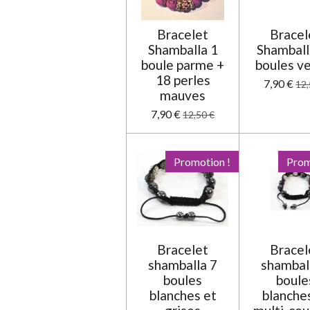
o
i
Bracelet
Bracel
l
Shamballa 1
Shamball
e
boule parme +
boules v
18 perles
7,90 €
12,
mauves
7,90 €
12,50 €
Promotion !
Prom
Bracelet
Bracel
shamballa 7
shambal
boules
boule
blanches et
blanche