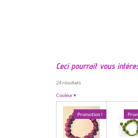
É
v
a
l
Ceci pourrait vous intére
u
a
t
24 résultats
i
o
Couleur
▾
n
:
Promotion !
Prom
0
é
t