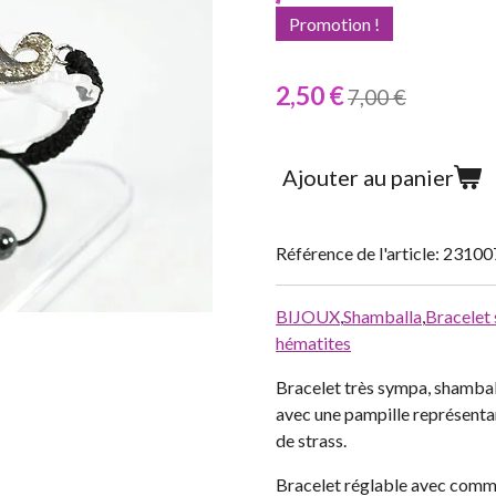
Promotion !
2,50 €
7,00 €
Ajouter au panier
Référence de l'article:
23100
BIJOUX
,
Shamballa
,
Bracelet
hématites
Bracelet très sympa, shamball
avec une pampille représenta
de strass.
Bracelet réglable avec comme 