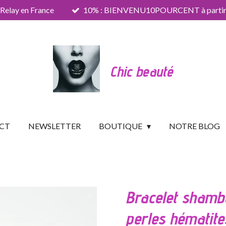
 Relay en France
10% : BIENVENU10POURCENT à partir 
Chic beauté
CT
NEWSLETTER
BOUTIQUE
NOTRE BLOG
Bracelet shamb
perles hématite