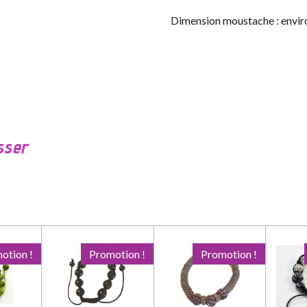
Dimension moustache : enviro
sser
otion !
Promotion !
Promotion !