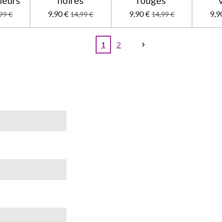
leurs
noires
rouges
9,90 €
9,90 €
9,9
99 €
14,99 €
14,99 €
1
2