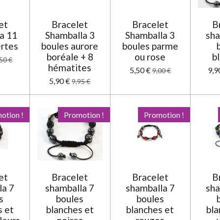
et
Bracelet
Bracelet
B
a 11
Shamballa 3
Shamballa 3
sha
ertes
boules aurore
boules parme
boréale + 8
ou rose
b
50 €
hématites
5,50 €
9,9
9,00 €
5,90 €
9,95 €
otion !
Promotion !
Promotion !
et
Bracelet
Bracelet
B
la 7
shamballa 7
shamballa 7
sha
s
boules
boules
s et
blanches et
blanches et
bla