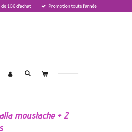
de 10€ d'achat
Promotion toute l'année
alla moustache + 2
s