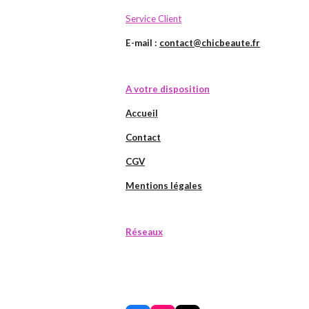
Service Client
E-mail :
contact@chicbeaute.fr
A votre disposition
Accueil
Contact
CGV
Mentions légales
Réseaux