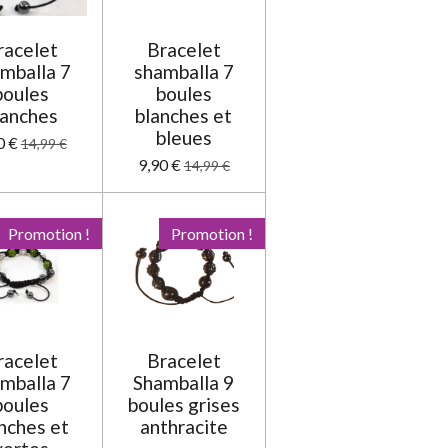
n
racelet
Bracelet
mballa 7
shamballa 7
boules
boules
lanches
blanches et
bleues
0 €
14,99 €
9,90 €
14,99 €
Promotion !
Promotion !
racelet
Bracelet
mballa 7
Shamballa 9
boules
boules grises
nches et
anthracite