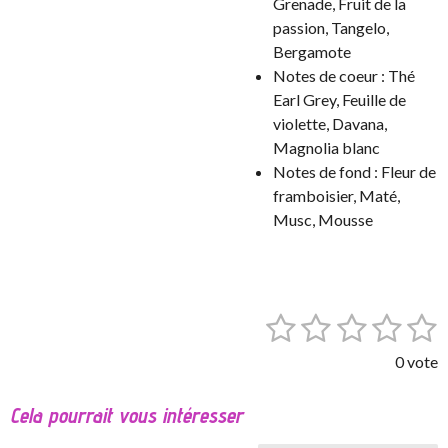
Grenade, Fruit de la
passion, Tangelo,
Bergamote
Notes de coeur : Thé
Earl Grey, Feuille de
violette, Davana,
Magnolia blanc
Notes de fond : Fleur de
framboisier, Maté,
Musc, Mousse
1
2
3
4
5
E
É
n
v
é
é
é
é
é
v
0 vote
a
o
t
t
t
t
t
l
y
Cela pourrait vous intéresser
o
o
o
o
o
e
u
r
a