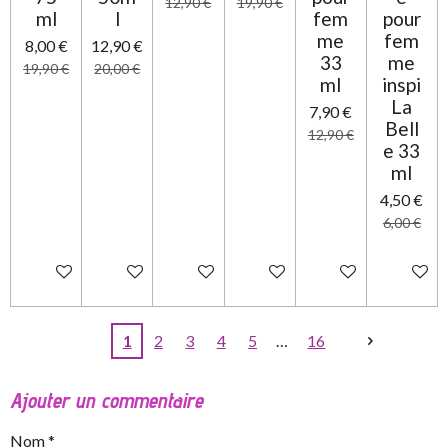
12,90 €
19,90 €
ml
l
fem
pour
me
fem
8,00 €
12,90 €
33
me
19,90 €
20,00 €
ml
inspi
La
7,90 €
Bell
12,90 €
e 33
ml
4,50 €
6,00 €
Ajouter au panier
Ajouter au panier
Ajouter au panier
Ajouter au panier
Ajouter au panier
Ajouter 
1
2
3
4
5
16
Ajouter un commentaire
Nom *