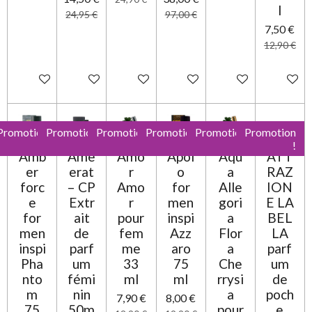
l
24,95 €
97,00 €
7,50 €
12,90 €
Ajouter au panier
Ajouter au panier
Ajouter au panier
Ajouter au panier
Ajouter au panier
Ajouter 
Promotion
Promotion
Promotion
Promotion
Promotion
Promotion
!
!
!
!
!
!
Amb
Ame
Amo
Apol
Aqu
ATT
er
erat
r
o
a
RAZ
forc
– CP
Amo
for
Alle
ION
e
Extr
r
men
gori
E LA
for
ait
pour
inspi
a
BEL
men
de
fem
Azz
Flor
LA
inspi
parf
me
aro
a
parf
Pha
um
33
75
Che
um
nto
fémi
ml
ml
rrysi
de
m
nin
a
poch
7,90 €
8,00 €
75
50m
pour
e