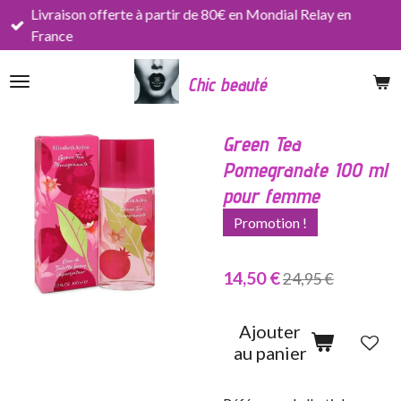
Livraison offerte à partir de 80€ en Mondial Relay en
Passer
France
au
contenu
Chic beauté
principal
Green Tea
Pomegranate 100 ml
pour femme
Promotion !
14,50 €
24,95 €
Ajouter
au panier