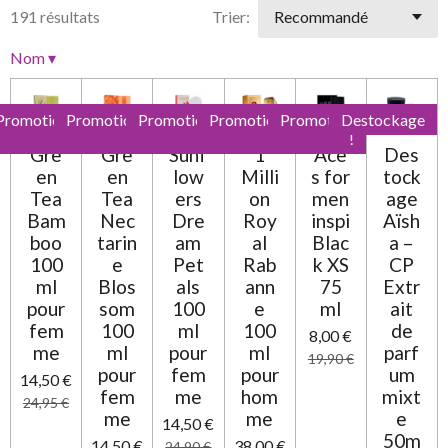
i
i
i
i
i
l
191 résultats
Trier:
t
'
l
l
l
l
l
i
é
Nom
▾
e
e
e
e
e
v
o
a
n
s
s
s
s
l
:
Promotion
Promotion
Promotion
Promotion
Promotion
Destockage
u
0
!
!
!
!
!
a
Gre
Gre
Sunf
1
Ace
Des
t
é
en
en
low
Milli
s for
tock
i
t
o
Tea
Tea
ers
on
men
age
o
n
Bam
Nec
Dre
Roy
inspi
Aïsh
i
boo
tarin
am
al
Blac
a –
l
100
e
Pet
Rab
k XS
CP
e
ml
Blos
als
ann
75
Extr
pour
som
100
e
ml
ait
fem
100
ml
100
de
8,00 €
me
ml
pour
ml
parf
19,90 €
pour
fem
pour
um
14,50 €
fem
me
hom
mixt
24,95 €
me
me
e
14,50 €
50m
14,50 €
38,00 €
24,90 €