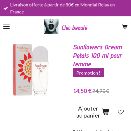
Livraison offerte à partir de 80€ en Mondial Relay en
Passer
France
au
contenu
Chic beauté
principal
Sunflowers Dream
Petals 100 ml pour
femme
Promotion !
14,50 €
24,90 €
Ajouter
au panier