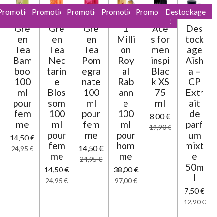
s
s
s
s
l
:
Promotion
Promotion
Promotion
Promotion
Promotion
Destockage
u
0
!
!
!
!
!
a
Gre
Gre
Gre
1
Ace
Des
t
é
en
en
en
Milli
s for
tock
i
t
o
Tea
Tea
Tea
on
men
age
o
n
Bam
Nec
Pom
Roy
inspi
Aïsh
i
boo
tarin
egra
al
Blac
a –
l
100
e
nate
Rab
k XS
CP
e
ml
Blos
100
ann
75
Extr
pour
som
ml
e
ml
ait
fem
100
pour
100
de
8,00 €
me
ml
fem
ml
parf
19,90 €
pour
me
pour
um
14,50 €
fem
hom
mixt
14,50 €
24,95 €
me
me
e
24,95 €
50m
14,50 €
38,00 €
l
24,95 €
97,00 €
7,50 €
12,90 €