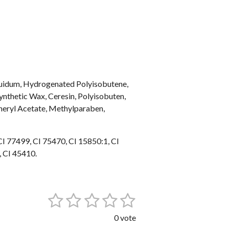
quidum, Hydrogenated Polyisobutene,
ynthetic Wax, Ceresin, Polyisobuten,
heryl Acetate, Methylparaben,
CI 77499, CI 75470, CI 15850:1, CI
, CI 45410.
1
2
3
4
5
E
n
é
é
é
é
é
v
0 vote
o