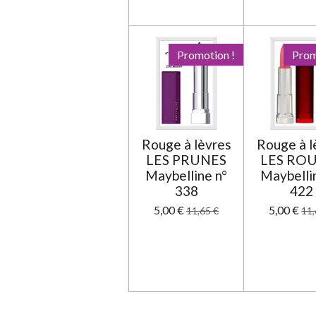
Promotion !
Prom
Rouge à lèvres
Rouge à l
LES PRUNES
LES RO
Maybelline n°
Maybelli
338
422
5,00 €
5,00 €
11,65 €
11,