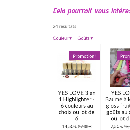
l
Cela pourrait vous intére
u
a
t
24 résultats
i
o
Couleur
▾
Goûts
▾
n
:
Promotion !
Prom
0
é
t
o
i
YES LOVE 3 en
YES L
l
1 Highlighter -
Baume à l
e
6 couleurs au
gloss frui
choix ou lot de
goûts au 
6
ou lot d
14,50 €
7,50 €
27,00 €
15,