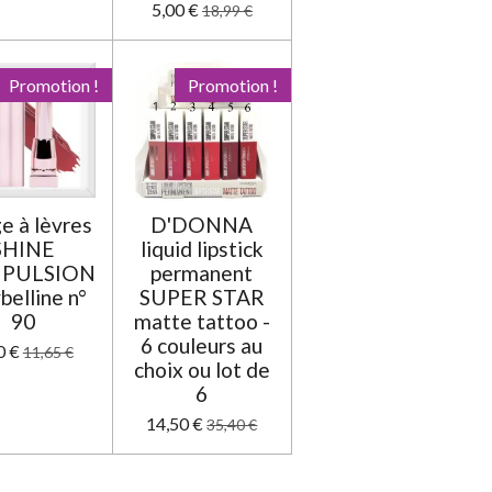
5,00 €
18,99 €
Promotion !
Promotion !
e à lèvres
D'DONNA
SHINE
liquid lipstick
PULSION
permanent
elline n°
SUPER STAR
90
matte tattoo -
6 couleurs au
0 €
11,65 €
choix ou lot de
6
14,50 €
35,40 €