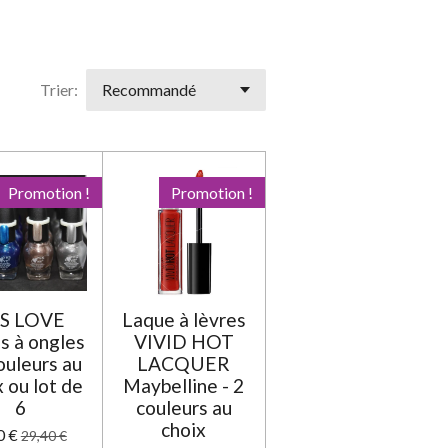
t
t
t
t
t
y
o
o
o
o
o
e
r
i
i
i
i
i
l
'
Trier:
l
l
l
l
l
é
e
e
e
e
e
v
a
s
s
s
s
l
u
Promotion !
Promotion !
a
t
i
o
n
S LOVE
Laque à lèvres
s à ongles
VIVID HOT
couleurs au
LACQUER
x ou lot de
Maybelline - 2
6
couleurs au
choix
0 €
29,40 €