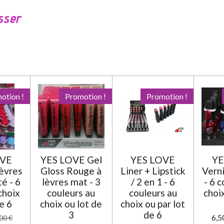
sser
otion !
Promotion !
Promotion !
OVE
YES LOVE Gel
YES LOVE
YE
èvres
Gloss Rouge à
Liner + Lipstick
Verni
té - 6
lèvres mat - 3
/ 2 en 1 - 6
- 6 
choix
couleurs au
couleurs au
choi
e 6
choix ou lot de
choix ou par lot
3
de 6
6,5
00 €