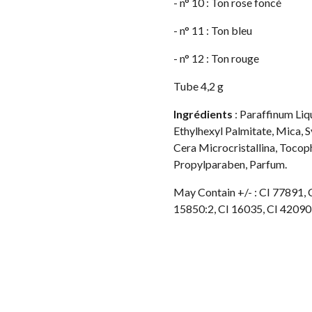
- n° 10 : Ton rose foncé
- n° 11 : Ton bleu
- n° 12 : Ton rouge
Tube 4,2 g
Ingrédients
: Paraffinum Li
Ethylhexyl Palmitate, Mica, S
Cera Microcristallina, Tocop
Propylparaben, Parfum.
May Contain +/- : CI 77891, 
15850:2, CI 16035, CI 42090