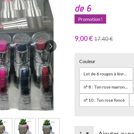
de 6
Promotion !
9,00 €
17,40 €
Couleur
Lot de 6 rouges à lèvres de chaque couleurs
n° 8 : Ton rose marronné
n° 10 : Ton rose foncé
Ajouter au pa