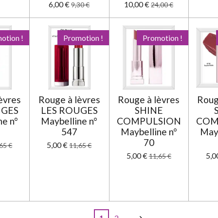
6,00 €
10,00 €
9,30 €
24,00 €
otion !
Promotion !
Promotion !
èvres
Rouge à lèvres
Rouge à lèvres
Roug
UGES
LES ROUGES
SHINE
ne n°
Maybelline n°
COMPULSION
COM
547
Maybelline n°
Mayb
70
5,00 €
65 €
11,65 €
5,00 €
5,0
11,65 €
1
2