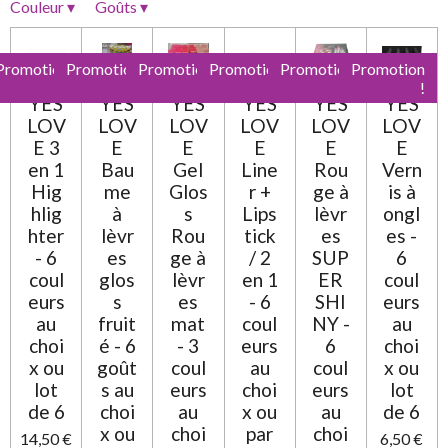
Couleur
▾
Goûts
▾
e
e
e
e
e
v
o
a
n
s
s
s
s
l
:
Promotion
Promotion
Promotion
Promotion
Promotion
Promotion
u
0
!
!
!
!
!
!
a
YES
YES
YES
YES
YES
YES
t
é
LOV
LOV
LOV
LOV
LOV
LOV
i
t
o
E 3
E
E
E
E
E
o
n
en 1
Bau
Gel
Line
Rou
Vern
i
Hig
me
Glos
r +
ge à
is à
l
hlig
à
s
Lips
lèvr
ongl
e
hter
lèvr
Rou
tick
es
es -
- 6
es
ge à
/ 2
SUP
6
coul
glos
lèvr
en 1
ER
coul
eurs
s
es
- 6
SHI
eurs
au
fruit
mat
coul
NY -
au
choi
é - 6
- 3
eurs
6
choi
x ou
goût
coul
au
coul
x ou
lot
s au
eurs
choi
eurs
lot
de 6
choi
au
x ou
au
de 6
x ou
choi
par
choi
14,50 €
6,50 €