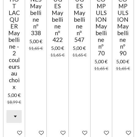
T
May
ES
ES
MP
MP
LAC
belli
May
May
ULS
ULS
QU
ne
belli
belli
ION
ION
ER
n°
ne
ne
May
May
May
338
n°
n°
belli
belli
belli
422
547
ne
ne
5,00 €
ne -
n°
n°
5,00 €
5,00 €
11,65 €
2
70
90
11,65 €
11,65 €
coul
5,00 €
5,00 €
eurs
11,65 €
11,65 €
au
choi
x
5,00 €
18,99 €
Ajouter au panier
Ajouter au panier
Ajouter au panier
Ajouter au panier
Ajouter au panier
Ajouter 