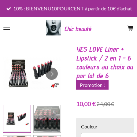
Passer
10% : BIENVENU10POURCENT à partir de 10€ d'achat
au
contenu
Chic beauté
principal
YES LOVE Liner +
Lipstick / 2 en 1 - 6
couleurs au choix ou
par lot de 6
Promotion !
10,00 €
24,00 €
Couleur