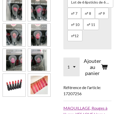
Lot de 6 lipsticks de 6 couleurs différentes
n° 7
n° 8
n° 9
n° 10
n° 11
n°12
Ajouter
au
panier
Référence de l'article:
17207256
MAQUILLAGE,
Rouges à