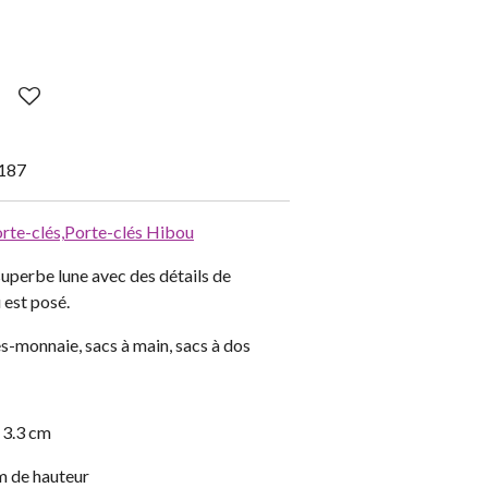
187
rte-clés,
Porte-clés Hibou
uperbe lune avec des détails de
 est posé.
es-monnaie, sacs à main, sacs à dos
x 3.3 cm
m de hauteur