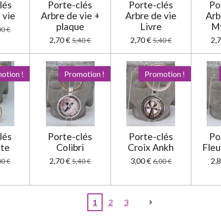
lés
Porte-clés
Porte-clés
Po
 vie
Arbre de vie +
Arbre de vie
Arb
plaque
Livre
M
00 €
2,70 €
2,70 €
2,
5,40 €
5,40 €
otion !
Promotion !
Promotion !
lés
Porte-clés
Porte-clés
Po
te
Colibri
Croix Ankh
Fleu
2,70 €
3,00 €
2,
00 €
5,40 €
6,00 €
1
2
3