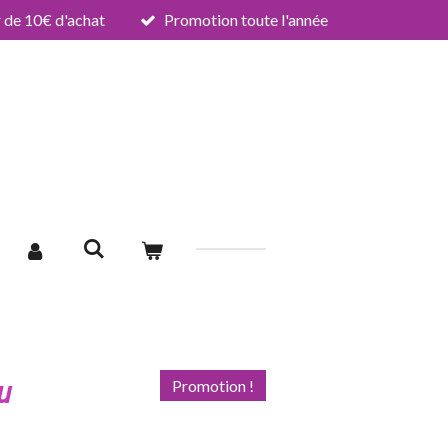
de 10€ d'achat
Promotion toute l'année
u
Promotion !