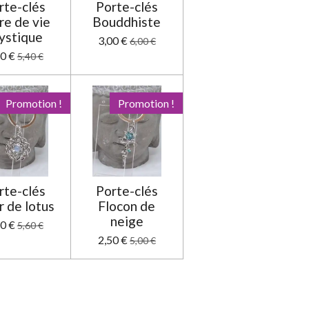
rte-clés
Porte-clés
re de vie
Bouddhiste
ystique
3,00 €
6,00 €
70 €
5,40 €
Promotion !
Promotion !
rte-clés
Porte-clés
r de lotus
Flocon de
neige
80 €
5,60 €
2,50 €
5,00 €