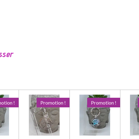
sser
otion !
Promotion !
Promotion !