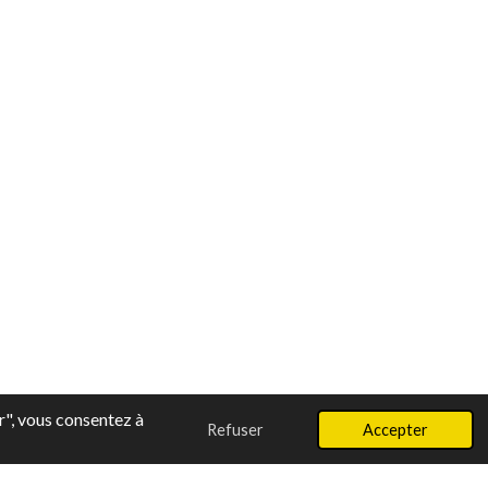
r", vous consentez à
Refuser
Accepter
ir " data-pp-style-text-size = " 12 " data-pp-amount = "30,00