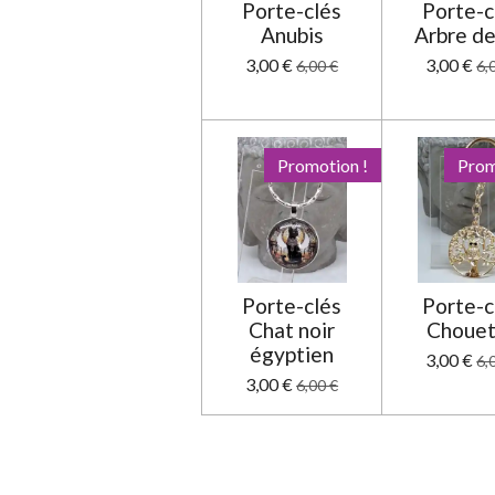
Porte-clés
Porte-c
l
Anubis
Arbre de
e
3,00 €
3,00 €
6,00 €
6,
Promotion !
Prom
Porte-clés
Porte-c
Chat noir
Chouet
égyptien
3,00 €
6,
3,00 €
6,00 €