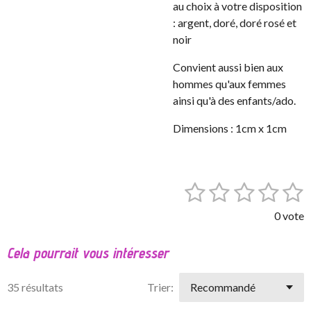
au choix à votre disposition
: argent, doré, doré rosé et
noir
Convient aussi bien aux
hommes qu'aux femmes
ainsi qu'à des enfants/ado.
Dimensions : 1cm x 1cm
1
2
3
4
5
E
É
n
v
é
é
é
é
é
v
0 vote
a
o
t
t
t
t
t
l
y
Cela pourrait vous intéresser
o
o
o
o
o
e
u
r
a
i
i
i
i
i
l
35 résultats
Trier:
t
'
l
l
l
l
l
i
é