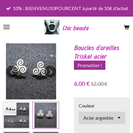
Passer
10% : BIENVENU10POURCENT à partir de 10€ d'achat
au
contenu
Chic beauté
principal
Boucles d'oreilles
Triskel acier
Promotion !
6,00 €
12,00 €
Couleur