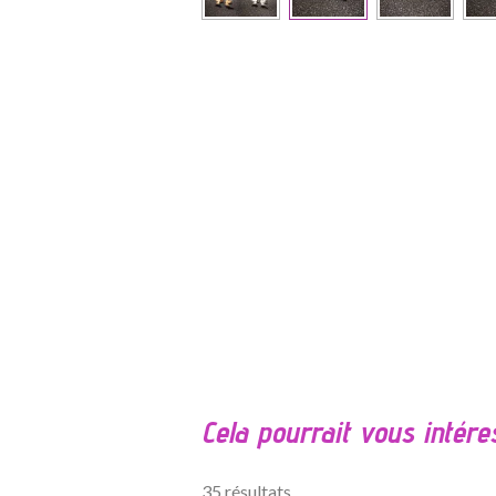
É
v
a
l
Cela pourrait vous intére
u
a
t
35 résultats