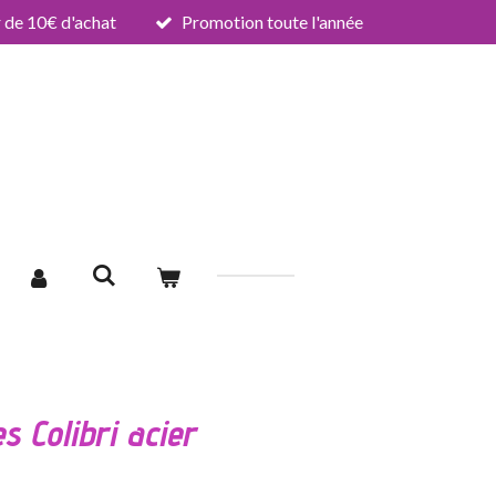
de 10€ d'achat
Promotion toute l'année
es Colibri acier