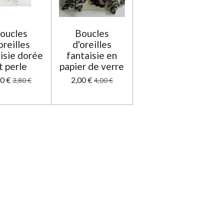
oucles
Boucles
oreilles
d'oreilles
isie dorée
fantaisie en
t perle
papier de verre
90 €
2,00 €
3,80 €
4,00 €