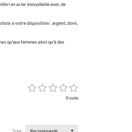
libri en acier inoxydable avec de
hoix à votre disposition : argent, doré,
es qu'aux femmes ainsi qu'à des
1
2
3
4
5
E
n
é
é
é
é
é
v
0 vote
o
t
t
t
t
t
y
o
o
o
o
o
e
r
i
i
i
i
i
l
'
Trier: