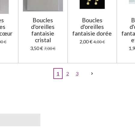
es
Boucles
Boucles
B
les
d'oreilles
d'oreilles
d'
 cœur
fantaisie
fantaisie dorée
fanta
cristal
e
2,00 €
00 €
4,00 €
3,50 €
1,
7,00 €
1
2
3