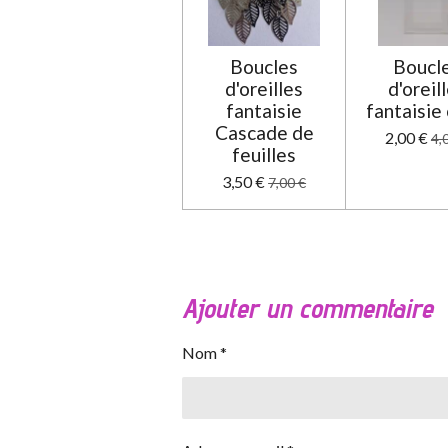
Boucles
Boucl
d'oreilles
d'oreil
fantaisie
fantaisie
Cascade de
2,00 €
4,
feuilles
3,50 €
7,00 €
Ajouter un commentaire
Nom *