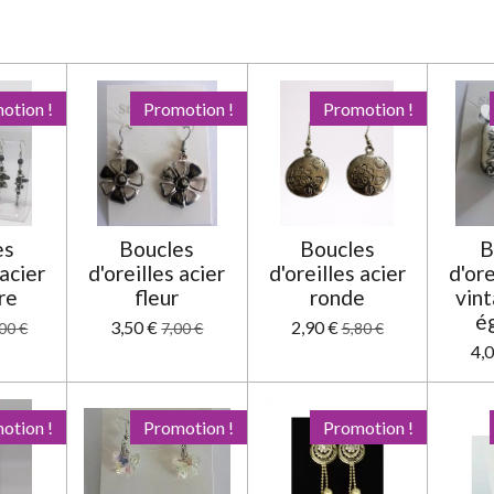
otion !
Promotion !
Promotion !
es
Boucles
Boucles
B
 acier
d'oreilles acier
d'oreilles acier
d'ore
re
fleur
ronde
vint
é
3,50 €
2,90 €
00 €
7,00 €
5,80 €
4,
otion !
Promotion !
Promotion !