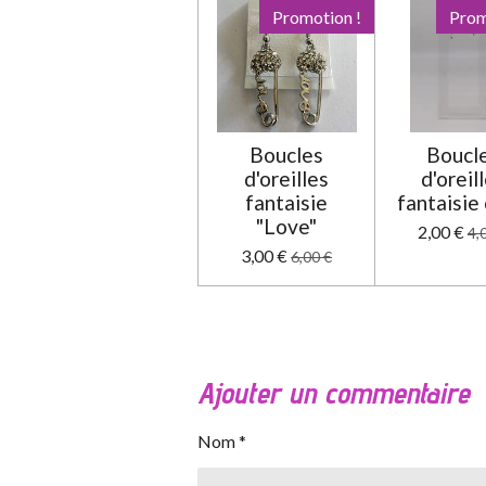
Promotion !
Prom
Boucles
Boucl
d'oreilles
d'oreil
fantaisie
fantaisie
"Love"
2,00 €
4,
3,00 €
6,00 €
Ajouter un commentaire
Nom *