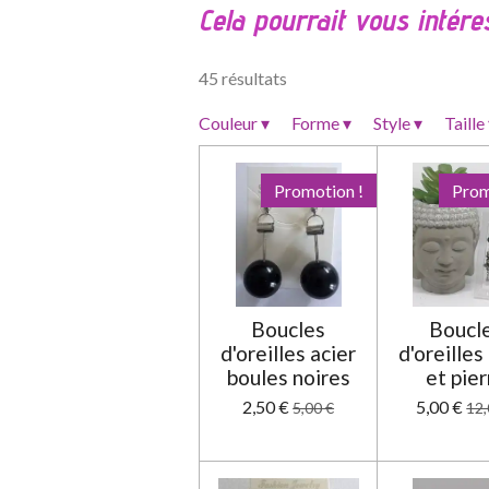
Cela pourrait vous intére
u
a
t
45 résultats
i
o
Couleur
▾
Forme
▾
Style
▾
Taille
n
:
Promotion !
Prom
0
é
t
o
i
Boucles
Boucl
l
d'oreilles acier
d'oreilles
e
boules noires
et pier
2,50 €
5,00 €
5,00 €
12,