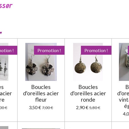
sser
▾
otion !
Promotion !
Promotion !
es
Boucles
Boucles
B
 acier
d'oreilles acier
d'oreilles acier
d'ore
re
fleur
ronde
vint
é
3,50 €
2,90 €
00 €
7,00 €
5,80 €
4,