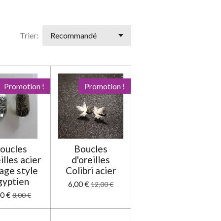
o
o
o
o
o
e
r
i
i
i
i
i
l
'
Trier:
l
l
l
l
l
é
e
e
e
e
e
v
a
s
s
s
s
l
u
Promotion !
Promotion !
a
t
i
o
n
oucles
Boucles
illes acier
d'oreilles
age style
Colibri acier
gyptien
6,00 €
12,00 €
00 €
8,00 €