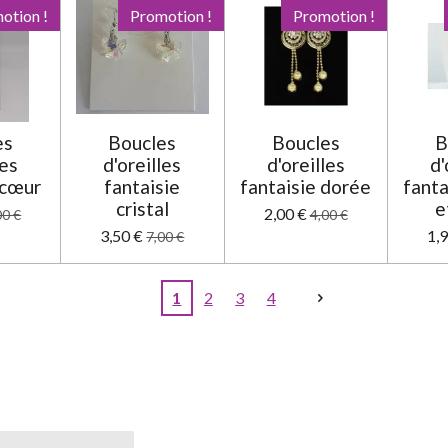
otion !
Promotion !
Promotion !
es
Boucles
Boucles
B
les
d'oreilles
d'oreilles
d'
 cœur
fantaisie
fantaisie dorée
fanta
cristal
e
2,00 €
00 €
4,00 €
3,50 €
1,
7,00 €
1
2
3
4