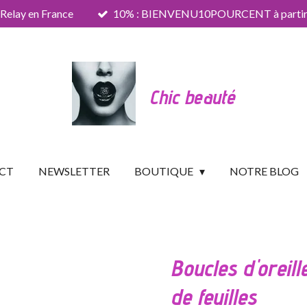
 Relay en France
10% : BIENVENU10POURCENT à partir 
Chic beauté
CT
NEWSLETTER
BOUTIQUE
NOTRE BLOG
Boucles d'oreill
de feuilles