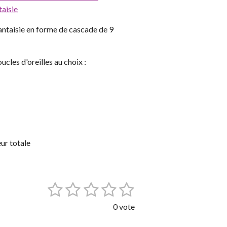
taisie
antaisie en forme de cascade de 9
cles d'oreilles au choix :
ur totale
1
2
3
4
5
E
n
é
é
é
é
é
v
0 vote
o
t
t
t
t
t
y