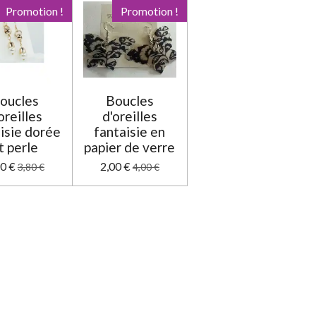
Promotion !
Promotion !
oucles
Boucles
oreilles
d'oreilles
isie dorée
fantaisie en
t perle
papier de verre
90 €
2,00 €
3,80 €
4,00 €