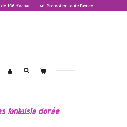
de 10€ d'achat
Promotion toute l'année
es fantaisie dorée