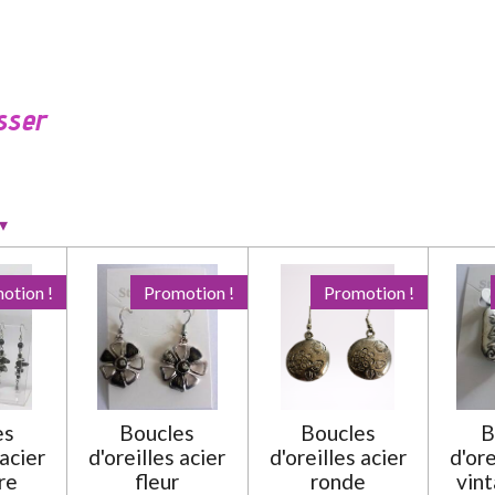
sser
▾
otion !
Promotion !
Promotion !
es
Boucles
Boucles
B
 acier
d'oreilles acier
d'oreilles acier
d'ore
re
fleur
ronde
vint