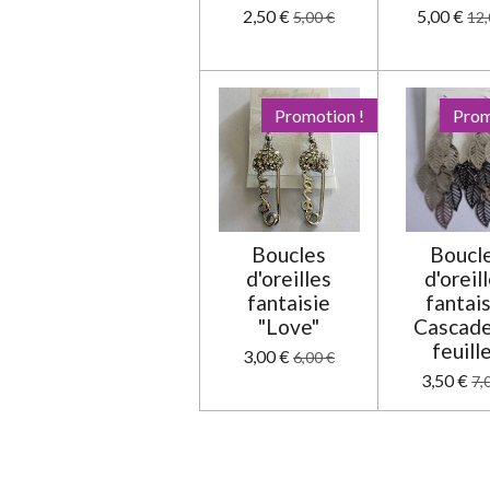
2,50 €
5,00 €
5,00 €
12,
Promotion !
Prom
Boucles
Boucl
d'oreilles
d'oreil
fantaisie
fantai
"Love"
Cascade
feuill
3,00 €
6,00 €
3,50 €
7,