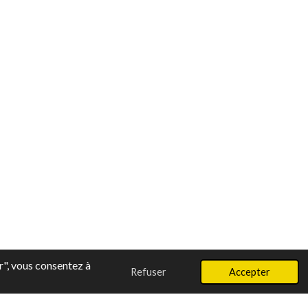
r", vous consentez à
Refuser
Accepter
ir " data-pp-style-text-size = " 12 " data-pp-amount = "30,00