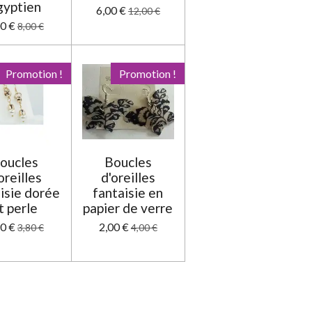
gyptien
6,00 €
12,00 €
00 €
8,00 €
Promotion !
Promotion !
oucles
Boucles
oreilles
d'oreilles
isie dorée
fantaisie en
t perle
papier de verre
90 €
2,00 €
3,80 €
4,00 €