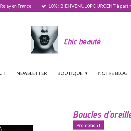
 Relay en France
10% : BIENVENU10POURCENT à partir 
Chic beauté
CT
NEWSLETTER
BOUTIQUE
NOTRE BLOG
Boucles d'oreill
Promotion !