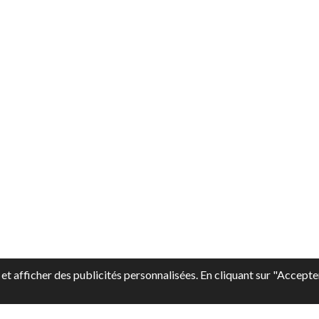
et afficher des publicités personnalisées. En cliquant sur "Accepte
pp-style-logo-type = " en ligne " data-pp-style-text-color = " no