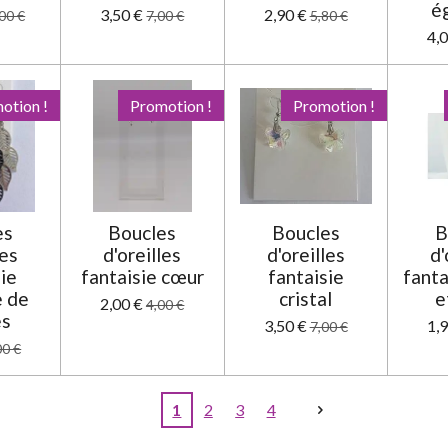
é
3,50 €
2,90 €
00 €
7,00 €
5,80 €
4,
otion !
Promotion !
Promotion !
es
Boucles
Boucles
B
les
d'oreilles
d'oreilles
d'
sie
fantaisie cœur
fantaisie
fanta
 de
cristal
e
2,00 €
4,00 €
es
3,50 €
1,
7,00 €
00 €
1
2
3
4