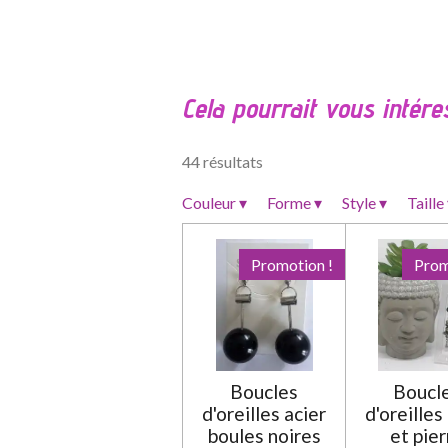
É
v
a
l
Cela pourrait vous intére
u
a
t
44 résultats
i
o
Couleur
▾
Forme
▾
Style
▾
Taille
n
:
Promotion !
Prom
0
é
t
o
i
Boucles
Boucl
l
d'oreilles acier
d'oreilles
e
boules noires
et pier