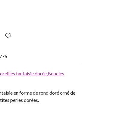
776
oreilles fantaisie dorée,
Boucles
ntaisie en forme de rond doré orné de
tites perles dorées.