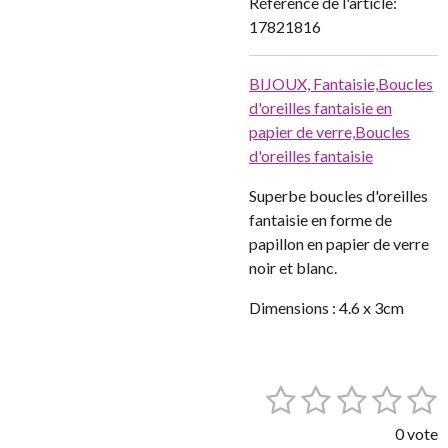
Référence de l'article:
17821816
BIJOUX,
Fantaisie,
Boucles
d'oreilles fantaisie en
papier de verre,
Boucles
d'oreilles fantaisie
Superbe boucles d'oreilles
fantaisie en forme de
papillon en papier de verre
noir et blanc.
Dimensions : 4.6 x 3cm
1
2
3
4
5
E
É
n
v
é
é
é
é
é
v
0 vote
a