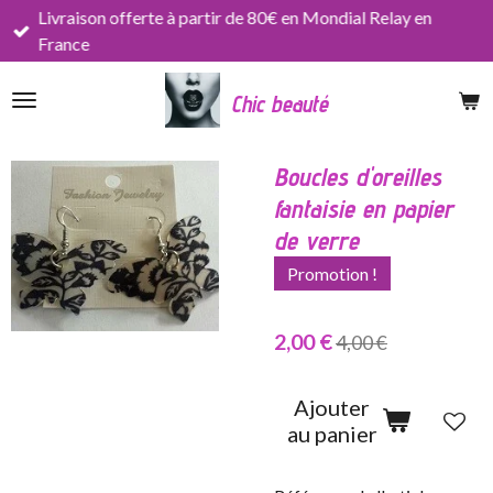
Livraison offerte à partir de 80€ en Mondial Relay en
Passer
France
au
contenu
Chic beauté
principal
Boucles d'oreilles
fantaisie en papier
de verre
Promotion !
2,00 €
4,00 €
Ajouter
au panier