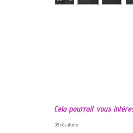
É
v
a
l
Cela pourrait vous intére
u
a
t
35 résultats
i