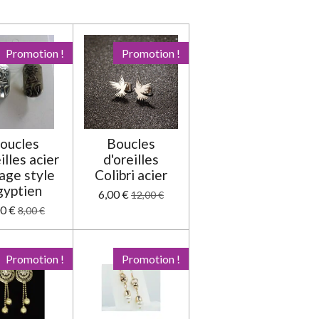
e
e
e
e
e
v
a
s
s
s
s
l
u
Promotion !
Promotion !
a
t
i
o
n
oucles
Boucles
illes acier
d'oreilles
age style
Colibri acier
gyptien
6,00 €
12,00 €
00 €
8,00 €
Promotion !
Promotion !