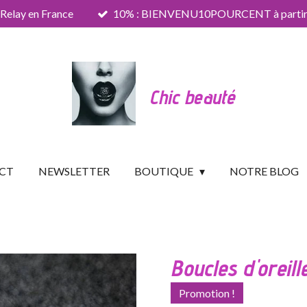
 Relay en France
10% : BIENVENU10POURCENT à partir 
Chic beauté
CT
NEWSLETTER
BOUTIQUE
NOTRE BLOG
Boucles d'oreill
Promotion !