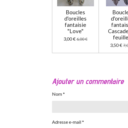
Boucles
Boucl
d'oreilles
d'oreil
fantaisie
fantai
"Love"
Cascade
feuill
3,00 €
6,00 €
3,50 €
7,
Ajouter un commentaire
Nom *
Adresse e-mail *