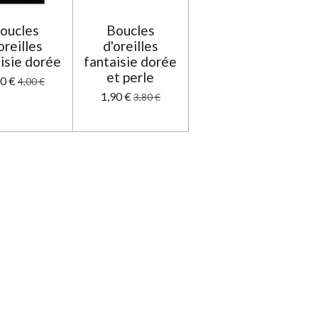
oucles
Boucles
oreilles
d'oreilles
isie dorée
fantaisie dorée
et perle
00 €
4,00 €
1,90 €
3,80 €