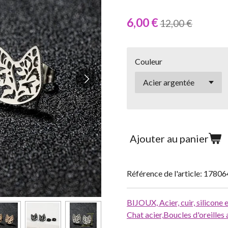
6,00 €
12,00 €
Couleur
Ajouter au panier
Référence de l'article:
17806
BIJOUX,
Acier, cuir, silicone
Chat acier,
Boucles d'oreilles 