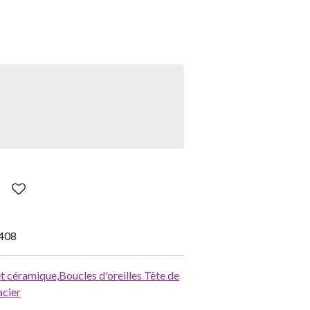
408
 et céramique,
Boucles d'oreilles Tête de
acier