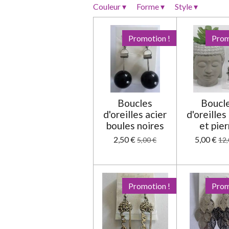
o
Couleur
▾
Forme
▾
Style
▾
n
:
Promotion !
Prom
0
é
t
o
i
Boucles
Boucl
l
d'oreilles acier
d'oreilles
e
boules noires
et pier
2,50 €
5,00 €
5,00 €
12,
Promotion !
Prom