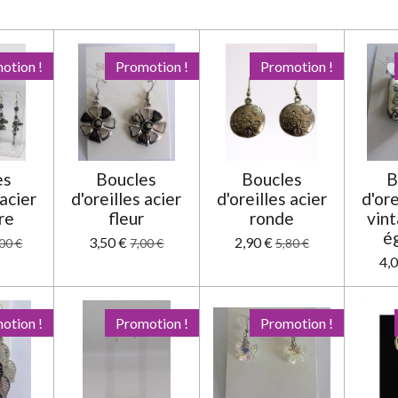
otion !
Promotion !
Promotion !
es
Boucles
Boucles
B
 acier
d'oreilles acier
d'oreilles acier
d'ore
re
fleur
ronde
vint
é
3,50 €
2,90 €
00 €
7,00 €
5,80 €
4,
otion !
Promotion !
Promotion !