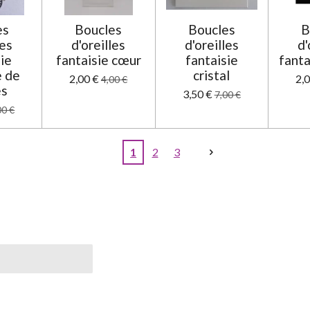
es
Boucles
Boucles
B
les
d'oreilles
d'oreilles
d'
sie
fantaisie cœur
fantaisie
fanta
 de
cristal
2,00 €
2,
4,00 €
es
3,50 €
7,00 €
00 €
1
2
3