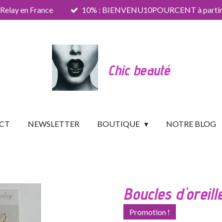
 Relay en France
10% : BIENVENU10POURCENT à partir 
Chic beauté
CT
NEWSLETTER
BOUTIQUE
NOTRE BLOG
Boucles d'oreille
Promotion !