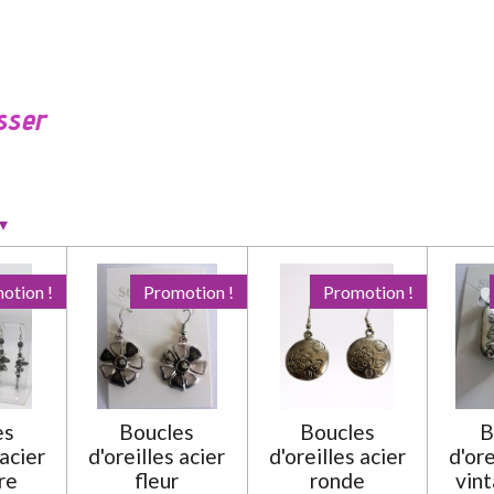
sser
▾
otion !
Promotion !
Promotion !
es
Boucles
Boucles
B
 acier
d'oreilles acier
d'oreilles acier
d'ore
re
fleur
ronde
vint