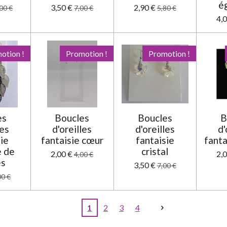
é
3,50 €
2,90 €
00 €
7,00 €
5,80 €
4,
otion !
Promotion !
Promotion !
es
Boucles
Boucles
B
les
d'oreilles
d'oreilles
d'
sie
fantaisie cœur
fantaisie
fanta
 de
cristal
2,00 €
2,
4,00 €
es
3,50 €
7,00 €
00 €
1
2
3
4