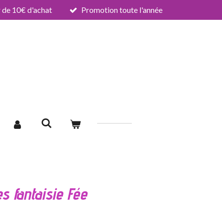
de 10€ d'achat
Promotion toute l'année
s fantaisie Fée