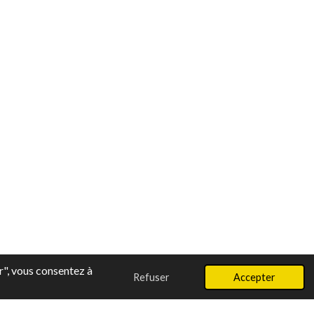
r", vous consentez à
Refuser
Accepter
ir " data-pp-style-text-size = " 12 " data-pp-amount = "30,00