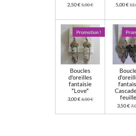
2,50 €
5,00 €
5,00 €
12,
Promotion !
Prom
Boucles
Boucl
d'oreilles
d'oreil
fantaisie
fantai
"Love"
Cascade
feuill
3,00 €
6,00 €
3,50 €
7,