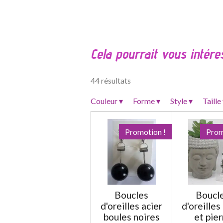
É
v
a
l
Cela pourrait vous intére
u
a
t
44 résultats
i
o
Couleur
▾
Forme
▾
Style
▾
Taille
n
:
Promotion !
Prom
0
é
t
o
i
Boucles
Boucl
l
d'oreilles acier
d'oreilles
e
boules noires
et pier