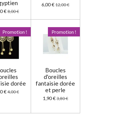
gyptien
6,00 €
12,00 €
00 €
8,00 €
Promotion !
Promotion !
oucles
Boucles
oreilles
d'oreilles
isie dorée
fantaisie dorée
et perle
00 €
4,00 €
1,90 €
3,80 €