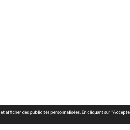
et afficher des publicités personnalisées. En cliquant sur "Accepte
pp-style-logo-type = " en ligne " data-pp-style-text-color = " no