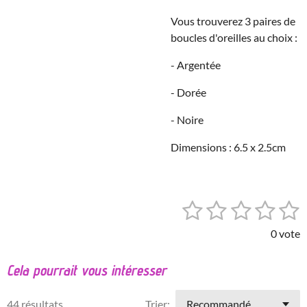
Vous trouverez 3 paires de
boucles d'oreilles au choix :
- Argentée
- Dorée
- Noire
Dimensions : 6.5 x 2.5cm
1
2
3
4
5
E
É
n
v
é
é
é
é
é
v
0 vote
a
o
t
t
t
t
t
l
y
Cela pourrait vous intéresser
o
o
o
o
o
e
u
r
a
i
i
i
i
i
l
44 résultats
Trier:
t