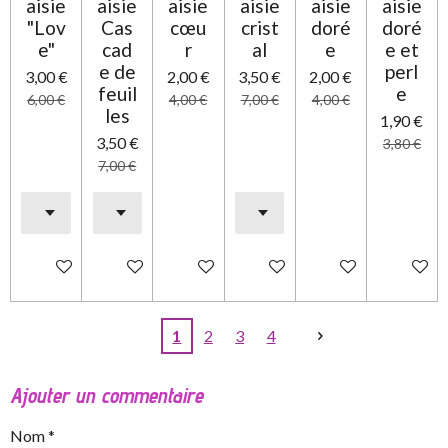
aisie
aisie
aisie
aisie
aisie
aisie
"Lov
Cas
cœu
crist
doré
doré
e"
cad
r
al
e
e et
e de
perl
3,00 €
2,00 €
3,50 €
2,00 €
feuil
e
6,00 €
4,00 €
7,00 €
4,00 €
les
1,90 €
3,50 €
3,80 €
7,00 €
Ajouter au panier
Ajouter au panier
Ajouter au panier
Ajouter au panier
Ajouter au panier
Ajouter 
1
2
3
4
Ajouter un commentaire
Nom *