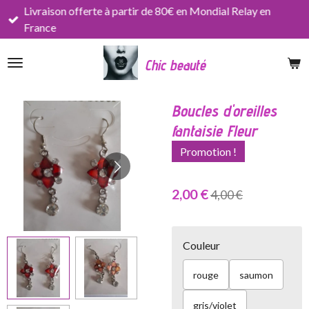
Livraison offerte à partir de 80€ en Mondial Relay en
Passer
France
au
contenu
Chic beauté
principal
Boucles d'oreilles
fantaisie Fleur
Promotion !
2,00 €
4,00 €
Couleur
rouge
saumon
gris/violet