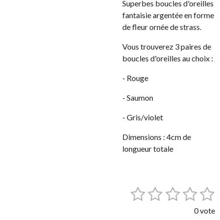
Superbes boucles d'oreilles
fantaisie argentée en forme
de fleur ornée de strass.
Vous trouverez 3 paires de
boucles d'oreilles au choix :
- Rouge
- Saumon
- Gris/violet
Dimensions : 4cm de
longueur totale
1
2
3
4
5
E
É
n
v
é
é
é
é
é
v
0 vote
a
o