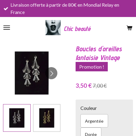
Livraison offerte à partir de 80€ en Mondial Relay en
Passer
France
au
contenu
Chic beauté
principal
Boucles d'oreilles
fantaisie Vintage
Promotion !
3,50 €
7,00 €
Couleur
Argentée
Dorée