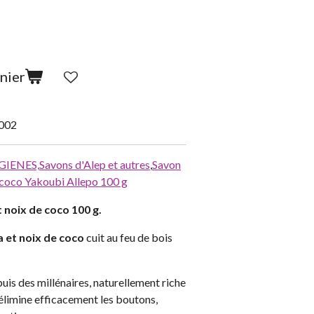
nier
002
IENES,
Savons d'Alep et autres
,
Savon
 coco Yakoubi Allepo 100 g
 noix de coco 100 g.
 et noix de coco
cuit au feu de bois
uis des millénaires, naturellement riche
élimine efficacement les boutons,