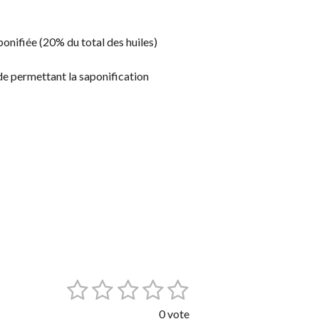
ponifiée (20% du total des huiles)
e permettant la saponification
1
2
3
4
5
E
n
é
é
é
é
é
v
0 vote