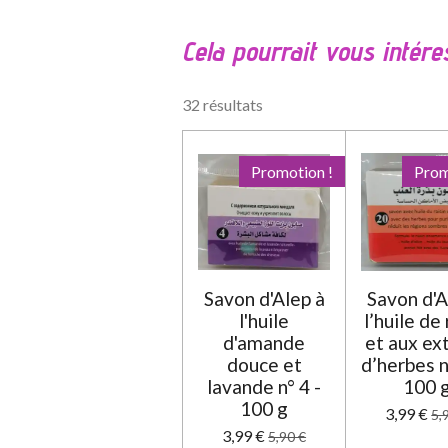
a
l
Cela pourrait vous intére
u
a
t
32 résultats
i
o
n
Promotion !
Prom
:
0
é
t
o
Savon d'Alep à
Savon d'A
i
l'huile
l’huile de 
l
d'amande
et aux ext
e
douce et
d’herbes n
lavande n° 4 -
100 
100 g
3,99 €
5,
3,99 €
5,90 €