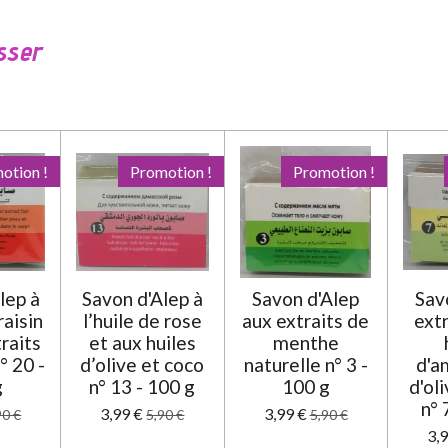
sser
otion !
Promotion !
Promotion !
lep à
Savon d'Alep à
Savon d'Alep
Sav
raisin
l’huile de rose
aux extraits de
extr
raits
et aux huiles
menthe
° 20 -
d’olive et coco
naturelle n° 3 -
d'a
g
n° 13 - 100 g
100 g
d'ol
n° 
3,99 €
3,99 €
90 €
5,90 €
5,90 €
3,