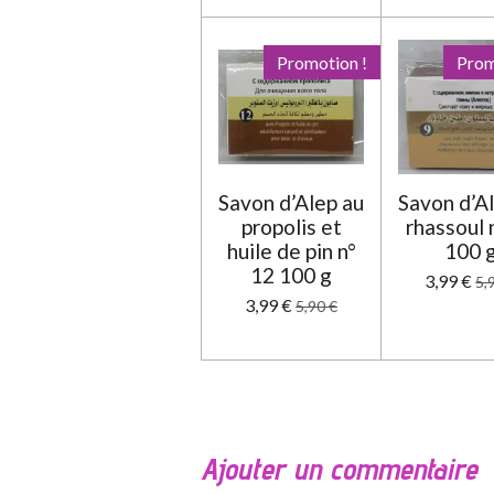
Promotion !
Prom
Savon d’Alep au
Savon d’A
propolis et
rhassoul n
huile de pin n°
100 
12 100 g
3,99 €
5,
3,99 €
5,90 €
Ajouter un commentaire