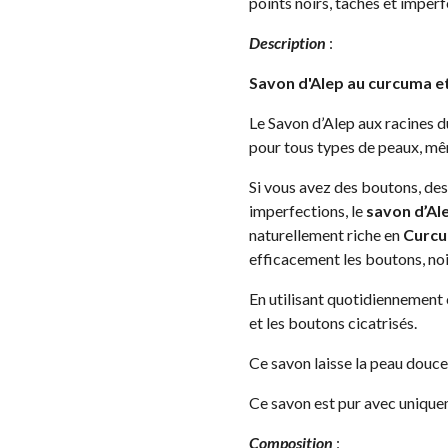
points noirs, tâches et imperf
Description
:
Savon d'Alep au curcuma et
Le Savon d’Alep aux racines 
pour tous types de peaux, mêm
Si vous avez des boutons, des
imperfections, le
savon d’Al
naturellement riche en
Curcu
efficacement les boutons, noi
En utilisant quotidiennement
et les boutons cicatrisés.
Ce savon laisse la peau douce
Ce savon est pur avec uniquem
Composition
: