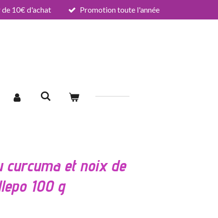
de 10€ d'achat
Promotion toute l'année
u curcuma et noix de
llepo 100 g