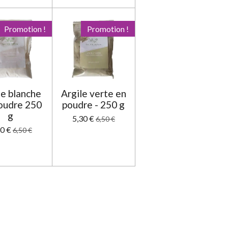
Promotion !
Promotion !
le blanche
Argile verte en
oudre 250
poudre - 250 g
g
5,30 €
6,50 €
30 €
6,50 €