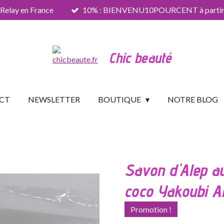
 Relay en France
10% : BIENVENU10POURCENT à partir 
Chic beauté
CT
NEWSLETTER
BOUTIQUE
NOTRE BLOG
Savon d'Alep a
coco Yakoubi A
Promotion !