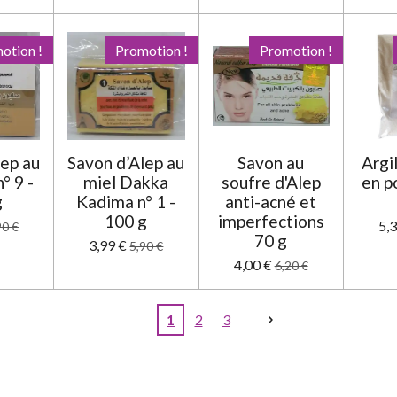
otion !
Promotion !
Promotion !
lep au
Savon d’Alep au
Savon au
Argi
° 9 -
miel Dakka
soufre d'Alep
en p
g
Kadima n° 1 -
anti-acné et
100 g
imperfections
5,
90 €
70 g
3,99 €
5,90 €
4,00 €
6,20 €
1
2
3