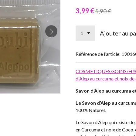
3,99 €
5,90 €
Ajouter au pa
Référence de l'article:
19016
COSMETIQUES/SOINS/HYG
d'Alep au curcuma et noix de
Savon d'Alep au curcuma et
Le Savon d’Alep au curcuma
100% Naturel.
Le Savon d’Alep qui existe dep
en Curcuma et noix de Coco, 