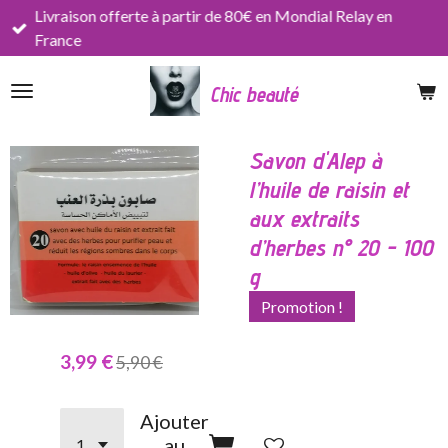
Livraison offerte à partir de 80€ en Mondial Relay en
Passer
France
au
contenu
Chic beauté
principal
Savon d'Alep à
l’huile de raisin et
aux extraits
d’herbes n° 20 - 100
g
Promotion !
3,99 €
5,90 €
Ajouter
au