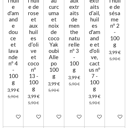
l'huil
l’huil
au
aux
extr
l’huil
o
n
e
e de
curc
extr
aits
e de
i
d'am
rose
uma
aits
d’ail,
sésa
l
and
et
et
de
huil
me
e
e
aux
noix
men
es
n° 2
dou
huil
de
the
d'am
-
ce
es
coco
natu
and
100
et
d’oli
Yak
relle
e et
g
lava
ve
oubi
n° 3
d'oli
3,99 €
nde
et
Alle
-
ve,
5,90 €
n° 4
coco
po
100
cact
-
n°
100
g
us n°
100
13 -
g
7 -
3,99 €
g
100
100
3,99 €
5,90 €
g
g
3,99 €
5,90 €
3,99 €
3,99 €
5,90 €
5,90 €
5,90 €
Ajouter au panier
Ajouter au panier
Ajouter au panier
Ajouter au panier
Ajouter au panier
Ajouter 