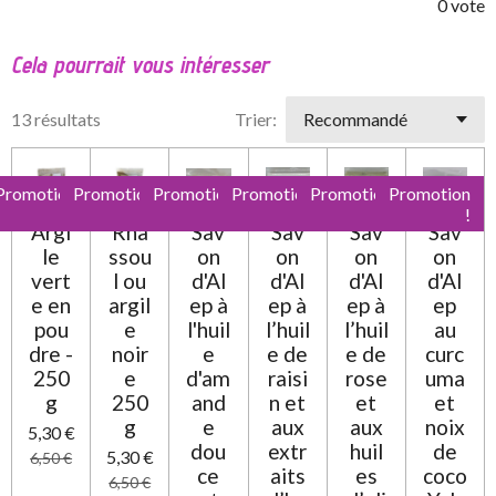
é
é
é
é
é
v
0 vote
a
o
t
t
t
t
t
l
y
Cela pourrait vous intéresser
o
o
o
o
o
e
u
r
a
i
i
i
i
i
l
13 résultats
Trier:
t
'
l
l
l
l
l
i
é
e
e
e
e
e
v
o
a
Promotion
Promotion
Promotion
Promotion
Promotion
Promotion
n
s
s
s
s
l
!
!
!
!
!
!
:
Argi
Rha
Sav
Sav
Sav
Sav
u
0
a
le
ssou
on
on
on
on
t
vert
l ou
d'Al
d'Al
d'Al
d'Al
é
i
e en
argil
ep à
ep à
ep à
ep
t
o
pou
e
l'huil
l’huil
l’huil
au
o
n
dre -
noir
e
e de
e de
curc
i
250
e
d'am
raisi
rose
uma
l
g
250
and
n et
et
et
e
g
e
aux
aux
noix
5,30 €
dou
extr
huil
de
5,30 €
6,50 €
ce
aits
es
coco
6,50 €