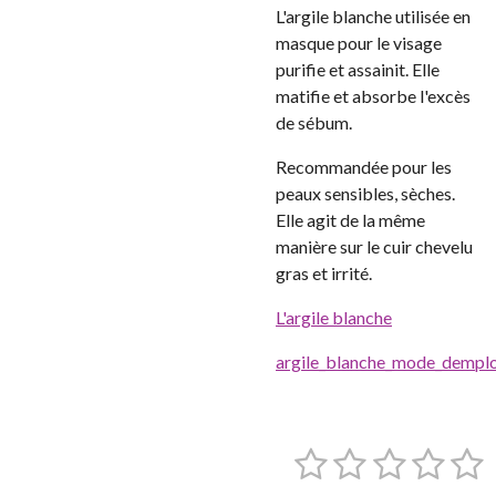
L'argile blanche utilisée en
masque pour le visage
purifie et assainit. Elle
matifie et absorbe l'excès
de sébum.
Recommandée pour les
peaux sensibles, sèches.
Elle agit de la même
manière sur le cuir chevelu
gras et irrité.
L'argile blanche
argile_blanche_mode_demplo
1
2
3
4
5
E
É
n
v