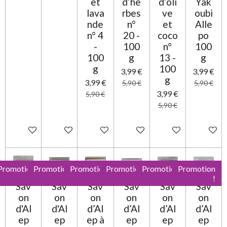
et
d’he
d’oli
Yak
lava
rbes
ve
oubi
nde
n°
et
Alle
n° 4
20 -
coco
po
-
100
n°
100
100
g
13 -
g
g
100
3,99 €
3,99 €
g
3,99 €
5,90 €
5,90 €
3,99 €
5,90 €
5,90 €
Ajouter au panier
Ajouter au panier
Ajouter au panier
Ajouter au panier
Ajouter au panier
Ajouter 
Promotion
Promotion
Promotion
Promotion
Promotion
Promotion
!
!
!
!
!
!
Sav
Sav
Sav
Sav
Sav
Sav
on
on
on
on
on
on
d'Al
d'Al
d’Al
d’Al
d’Al
d’Al
ep
ep
ep à
ep
ep
ep