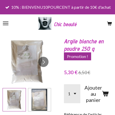
Passer
10% : BIENVENU10POURCENT à partir de 10€ d'achat
au
contenu
Chic beauté
principal
Argile blanche en
poudre 250 g
Promotion !
5,30 €
6,50 €
Ajouter
au
panier
Référence de l'article: