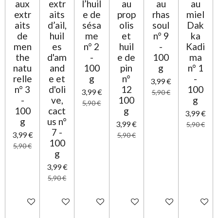
aux
extr
l’huil
au
au
au
extr
aits
e de
prop
rhas
miel
aits
d’ail,
sésa
olis
soul
Dak
de
huil
me
et
n° 9
ka
men
es
n° 2
huil
-
Kadi
the
d'am
-
e de
100
ma
natu
and
100
pin
g
n° 1
relle
e et
g
n°
-
3,99 €
n° 3
d'oli
12
100
3,99 €
5,90 €
-
ve,
100
g
5,90 €
100
cact
g
3,99 €
g
us n°
3,99 €
5,90 €
7 -
3,99 €
5,90 €
100
5,90 €
g
3,99 €
5,90 €
Ajouter au panier
Ajouter au panier
Ajouter au panier
Ajouter au panier
Ajouter au panier
Ajouter 