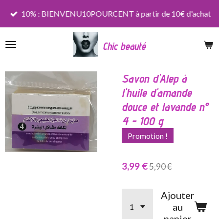
Passer
10% : BIENVENU10POURCENT à partir de 10€ d'achat
au
contenu
Chic beauté
principal
Savon d'Alep à
l'huile d'amande
douce et lavande n°
4 - 100 g
Promotion !
3,99 €
5,90 €
Ajouter
au
panier