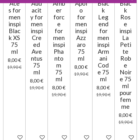
Ace
Aud
Amb
Apol
Blac
Blac
t
é
s for
acit
er
o
k
k
i
t
o
men
y for
forc
for
Leg
Ros
o
n
inspi
men
e
men
end
e
i
Blac
inspi
for
inspi
for
inspi
l
k XS
Cre
men
Azz
men
La
e
75
ed
inspi
aro
inspi
Peti
ml
Ave
Pha
75
Arm
te
ntus
nto
ml
ani
Rob
8,00 €
75
m
Cod
e
8,00 €
19,90 €
ml
75
e 75
Noir
19,90 €
ml
ml
e 75
8,00 €
ml
8,00 €
8,00 €
19,90 €
pour
19,90 €
19,90 €
fem
me
8,00 €
19,90 €
Ajouter au panier
Ajouter au panier
Ajouter au panier
Ajouter au panier
Ajouter au panier
Ajouter 