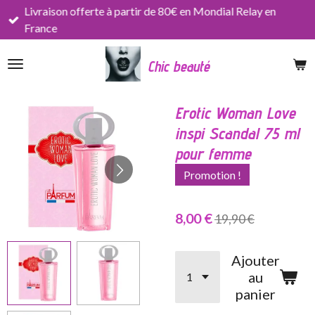
Livraison offerte à partir de 80€ en Mondial Relay en
Passer
France
au
contenu
Chic beauté
principal
Erotic Woman Love
inspi Scandal 75 ml
pour femme
Promotion !
8,00 €
19,90 €
Ajouter
au
panier