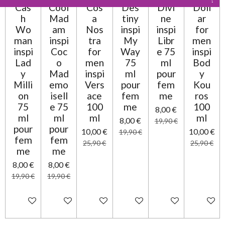
Cas
Cool
Cos
Des
Divi
Doll
h
Mad
a
tiny
ne
ar
Wo
am
Nos
inspi
inspi
for
man
inspi
tra
My
Libr
men
inspi
Coc
for
Way
e 75
inspi
Lad
o
men
75
ml
Bod
y
Mad
inspi
ml
pour
y
Milli
emo
Vers
pour
fem
Kou
on
isell
ace
fem
me
ros
75
e 75
100
me
100
8,00 €
ml
ml
ml
ml
8,00 €
19,90 €
pour
pour
10,00 €
10,00 €
19,90 €
fem
fem
25,90 €
25,90 €
me
me
8,00 €
8,00 €
19,90 €
19,90 €
Ajouter au panier
Ajouter au panier
Ajouter au panier
Ajouter au panier
Ajouter au panier
Ajouter 