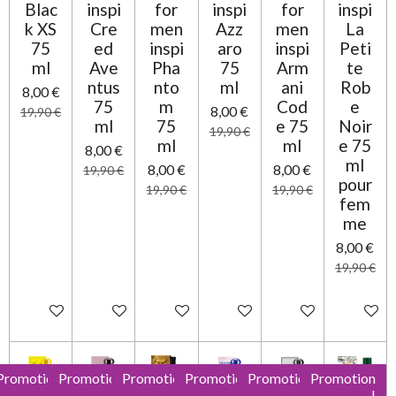
i
Blac
inspi
for
inspi
for
inspi
l
k XS
Cre
men
Azz
men
La
e
75
ed
inspi
aro
inspi
Peti
ml
Ave
Pha
75
Arm
te
ntus
nto
ml
ani
Rob
8,00 €
75
m
Cod
e
8,00 €
19,90 €
ml
75
e 75
Noir
19,90 €
ml
ml
e 75
8,00 €
ml
8,00 €
8,00 €
19,90 €
pour
19,90 €
19,90 €
fem
me
8,00 €
19,90 €
Ajouter au panier
Ajouter au panier
Ajouter au panier
Ajouter au panier
Ajouter au panier
Ajouter 
Promotion
Promotion
Promotion
Promotion
Promotion
Promotion
!
!
!
!
!
!