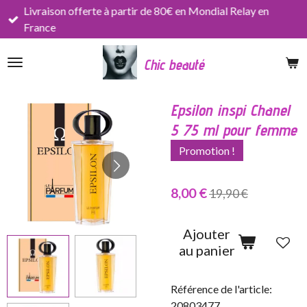
Livraison offerte à partir de 80€ en Mondial Relay en
Passer
France
au
contenu
Chic beauté
principal
Epsilon inspi Chanel
5 75 ml pour femme
Promotion !
8,00 €
19,90 €
Ajouter
au panier
Référence de l'article:
20803477