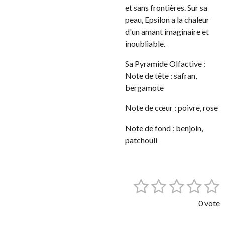
et sans frontières. Sur sa
peau, Epsilon a la chaleur
d'un amant imaginaire et
inoubliable.
Sa Pyramide Olfactive :
Note de tête : safran,
bergamote
Note de cœur : poivre, rose
Note de fond : benjoin,
patchouli
1
2
3
4
5
E
É
n
v
é
é
é
é
é
v
0 vote
a
o
t
t
t
t
t
l
y