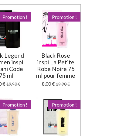
a
s
s
s
s
l
u
Promotion !
Promotion !
a
t
i
o
n
ck Legend
Black Rose
men inspi
inspi La Petite
ani Code
Robe Noire 75
75 ml
ml pour femme
0 €
8,00 €
19,90 €
19,90 €
Promotion !
Promotion !