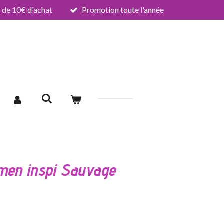
de 10€ d'achat
Promotion toute l'année
men inspi Sauvage