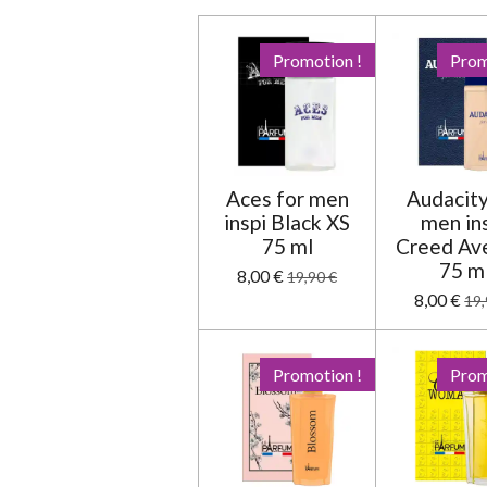
n
:
Promotion !
Prom
0
é
t
o
i
Aces for men
Audacity
l
inspi Black XS
men in
e
75 ml
Creed Av
75 m
8,00 €
19,90 €
8,00 €
19,
Promotion !
Prom