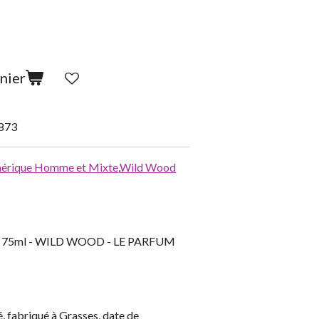
nier
873
érique Homme et Mixte
,
Wild Wood
es 75ml - WILD WOOD - LE PARFUM
é, fabriqué à Grasses, date de