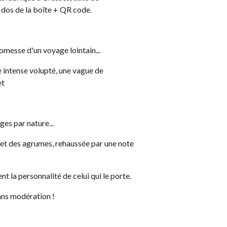
u dos de la boîte + QR code.
omesse d'un voyage lointain...
intense volupté, une vague de
et
s par nature...
et des agrumes, rehaussée par une note
t la personnalité de celui qui le porte.
ans modération !