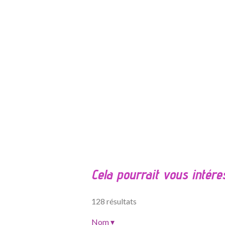
É
v
a
l
Cela pourrait vous intére
u
a
t
128 résultats
i
o
Nom
▾