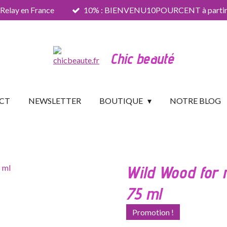
 Relay en France
10% : BIENVENU10POURCENT à partir 
Chic beauté
CT
NEWSLETTER
BOUTIQUE
NOTRE BLOG
Wild Wood for 
75 ml
Promotion !