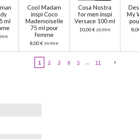
oman
Cool Madam
Cosa Nostra
Dest
ady
inspi Coco
for men inspi
My 
75 ml
Mademoiselle
Versace 100 ml
pou
emme
75 ml pour
10,00 €
8,0
25,90 €
femme
90 €
8,00 €
19,90 €
1
2
3
4
5
11