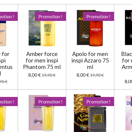
otion !
Promotion !
Promotion !
 for
Amber force
Apolo for men
Bla
spi
for men inspi
inspi Azzaro 75
for 
entus
Phantom 75 ml
ml
Arm
l
8,00 €
8,00 €
19,90 €
19,90 €
8,0
90 €
otion !
Promotion !
Promotion !