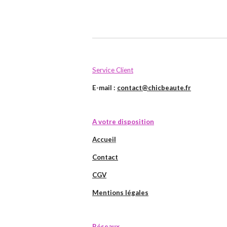
Service Client
E-mail :
contact@chicbeaute.fr
A votre disposition
Accueil
Contact
CGV
Mentions légales
Réseaux