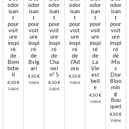
é
odor
odor
odor
odor
odor
odor
i
t
o
isan
isan
isan
isan
isan
isan
o
n
t
t
t
t
t
t
i
pour
pour
pour
pour
pour
pour
l
voit
voit
voit
voit
voit
voit
e
ure
ure
ure
ure
ure
ure
inspi
inspi
inspi
inspi
inspi
inspi
ré
ré
ré
ré
ré
ré
de
de
de
de
de
de
Bom
Bvlg
Cha
J'Ad
La
Mis
bshe
ari
nel
ore
Vie
s
ll
n° 5
est
Dior
4,50 €
4,50 €
bell
Bloo
4,50 €
4,50 €
7,00 €
7,00 €
e
min
7,00 €
7,00 €
g
4,50 €
Bou
7,00 €
quet
4,50 €
7,00 €