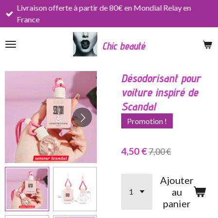
Livraison offerte à partir de 80€ en Mondial Relay en
Passer
France
au
contenu
Chic beauté
principal
Désodorisant pour
voiture inspiré de
Scandal
Promotion !
4,50 €
7,00 €
Ajouter
au
panier