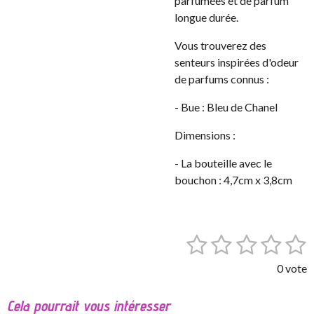
parfumées et de parfum
longue durée.
Vous trouverez des
senteurs inspirées d'odeur
de parfums connus :
- Bue : Bleu de Chanel
Dimensions :
- La bouteille avec le
bouchon : 4,7cm x 3,8cm
1
2
3
4
5
E
É
n
v
é
é
é
é
é
v
0 vote
a
o
t
t
t
t
t
l
y
Cela pourrait vous intéresser
o
o
o
o
o
e
u