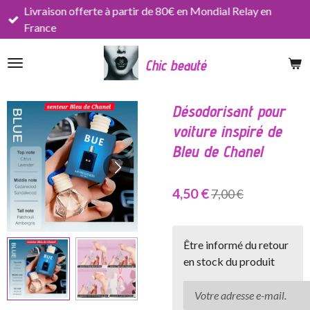
Livraison offerte à partir de 80€ en Mondial Relay en
Passer
France
au
contenu
Chic beauté
principal
Désodorisant pour
voiture inspiré de
Bleu de Chanel
4,50 €
7,00 €
Être informé du retour
en stock du produit