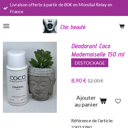
Livraison offerte à partir de 80€ en Mondial Relay en
Passer
France
au
contenu
Chic beauté
principal
Déodorant Coco
Mademoiselle 150 ml
DESTOCKAGE
8,90 €
12,00 €
Ajouter
au panier
Référence de l'article:
23023780