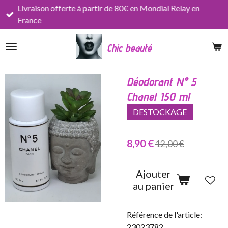
Livraison offerte à partir de 80€ en Mondial Relay en
Passer
France
au
contenu
Chic beauté
principal
Déodorant N° 5
Chanel 150 ml
DESTOCKAGE
8,90 €
12,00 €
Ajouter
au panier
Référence de l'article:
23023782