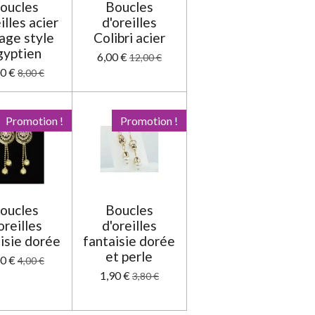
oucles
Boucles
illes acier
d'oreilles
age style
Colibri acier
gyptien
6,00 €
12,00 €
00 €
8,00 €
Promotion !
Promotion !
oucles
Boucles
oreilles
d'oreilles
isie dorée
fantaisie dorée
et perle
00 €
4,00 €
1,90 €
3,80 €