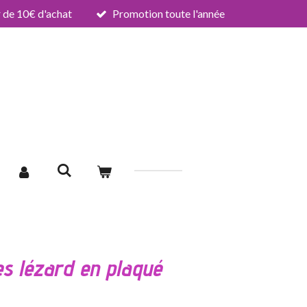
de 10€ d'achat
Promotion toute l'année
es lézard en plaqué