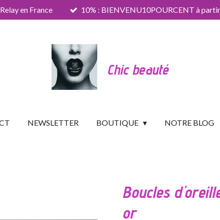
 Relay en France
10% : BIENVENU10POURCENT à partir 
Chic beauté
CT
NEWSLETTER
BOUTIQUE
NOTRE BLOG
Boucles d'oreill
or