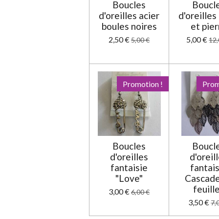
Boucles
Boucl
l
d'oreilles acier
d'oreilles
e
boules noires
et pier
2,50 €
5,00 €
5,00 €
12,
Promotion !
Prom
Boucles
Boucl
d'oreilles
d'oreil
fantaisie
fantai
"Love"
Cascade
feuill
3,00 €
6,00 €
3,50 €
7,