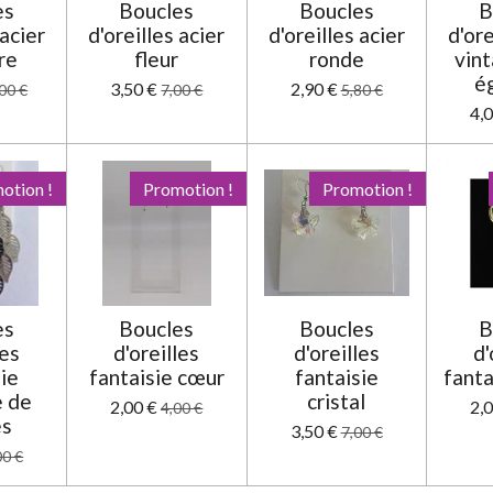
es
Boucles
Boucles
B
 acier
d'oreilles acier
d'oreilles acier
d'ore
re
fleur
ronde
vint
é
3,50 €
2,90 €
00 €
7,00 €
5,80 €
4,
otion !
Promotion !
Promotion !
es
Boucles
Boucles
B
les
d'oreilles
d'oreilles
d'
sie
fantaisie cœur
fantaisie
fanta
 de
cristal
2,00 €
2,
4,00 €
es
3,50 €
7,00 €
00 €