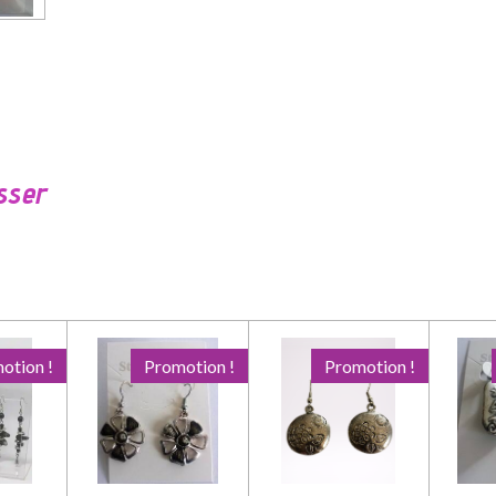
sser
otion !
Promotion !
Promotion !