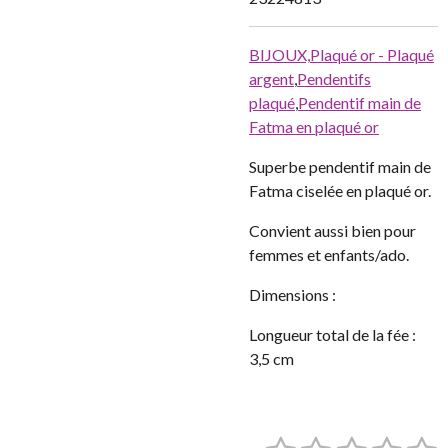
BIJOUX,
Plaqué or - Plaqué
argent
,
Pendentifs
plaqué
,
Pendentif main de
Fatma en plaqué or
Superbe pendentif main de
Fatma ciselée en plaqué or.
Convient aussi bien pour
femmes et enfants/ado.
Dimensions :
Longueur total de la fée :
3,5 cm
E
É