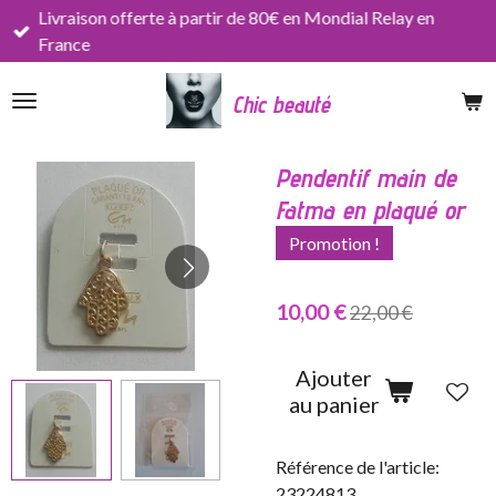
Livraison offerte à partir de 80€ en Mondial Relay en
Passer
France
au
contenu
Chic beauté
principal
Pendentif main de
Fatma en plaqué or
Promotion !
10,00 €
22,00 €
Ajouter
au panier
Référence de l'article:
23224813