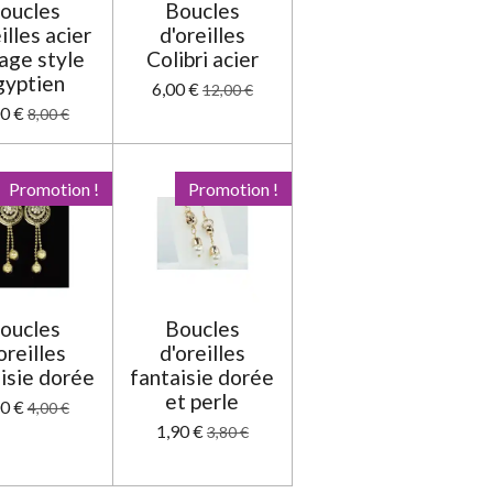
oucles
Boucles
illes acier
d'oreilles
age style
Colibri acier
gyptien
6,00 €
12,00 €
00 €
8,00 €
Promotion !
Promotion !
oucles
Boucles
oreilles
d'oreilles
isie dorée
fantaisie dorée
et perle
00 €
4,00 €
1,90 €
3,80 €