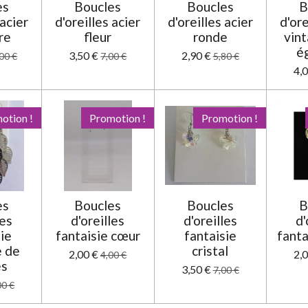
es
Boucles
Boucles
B
 acier
d'oreilles acier
d'oreilles acier
d'ore
re
fleur
ronde
vint
é
3,50 €
2,90 €
00 €
7,00 €
5,80 €
4,
otion !
Promotion !
Promotion !
es
Boucles
Boucles
B
les
d'oreilles
d'oreilles
d'
sie
fantaisie cœur
fantaisie
fanta
 de
cristal
2,00 €
2,
4,00 €
es
3,50 €
7,00 €
00 €