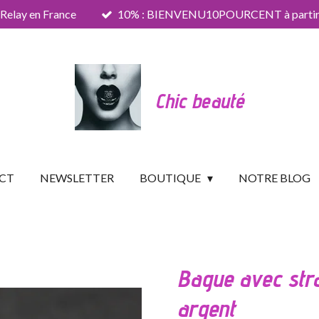
 Relay en France
10% : BIENVENU10POURCENT à partir 
Chic beauté
CT
NEWSLETTER
BOUTIQUE
NOTRE BLOG
Bague avec str
argent