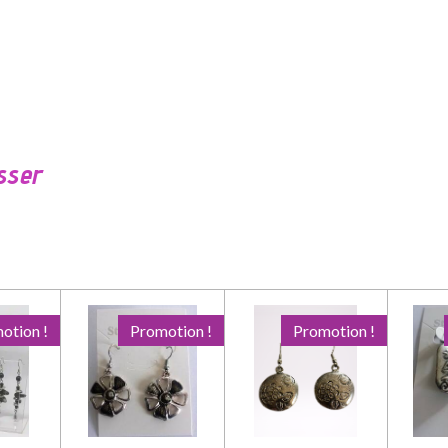
sser
otion !
Promotion !
Promotion !