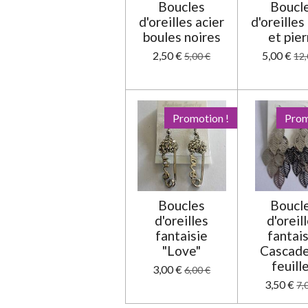
Boucles
Boucl
l
d'oreilles acier
d'oreilles
e
boules noires
et pier
2,50 €
5,00 €
5,00 €
12,
Promotion !
Prom
Boucles
Boucl
d'oreilles
d'oreil
fantaisie
fantai
"Love"
Cascade
feuill
3,00 €
6,00 €
3,50 €
7,