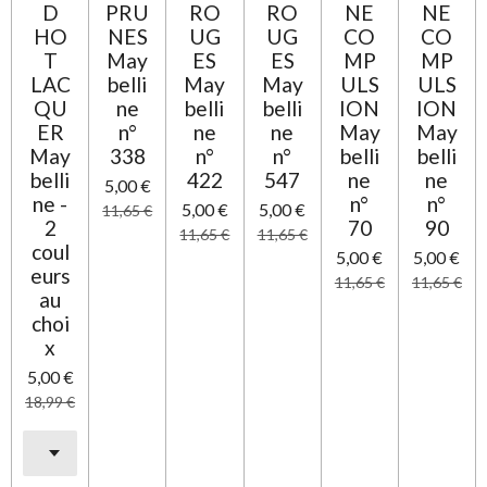
l
D
PRU
RO
RO
NE
NE
e
HO
NES
UG
UG
CO
CO
T
May
ES
ES
MP
MP
LAC
belli
May
May
ULS
ULS
QU
ne
belli
belli
ION
ION
ER
n°
ne
ne
May
May
May
338
n°
n°
belli
belli
belli
422
547
ne
ne
5,00 €
ne -
n°
n°
5,00 €
5,00 €
11,65 €
2
70
90
11,65 €
11,65 €
coul
5,00 €
5,00 €
eurs
11,65 €
11,65 €
au
choi
x
5,00 €
18,99 €