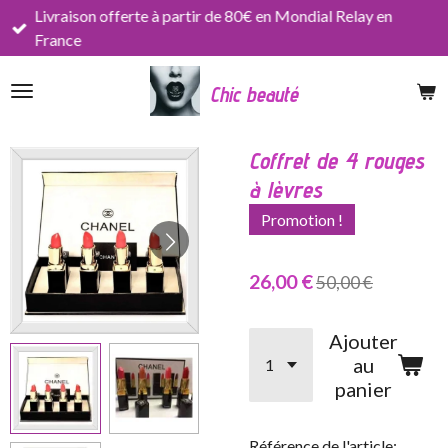
Livraison offerte à partir de 80€ en Mondial Relay en
Passer
France
au
contenu
Chic beauté
principal
Coffret de 4 rouges
à lèvres
Promotion !
26,00 €
50,00 €
Ajouter
au
panier
Référence de l'article: