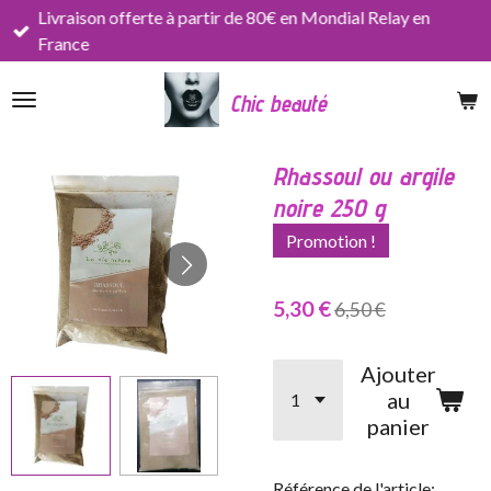
Livraison offerte à partir de 80€ en Mondial Relay en
Passer
France
au
contenu
Chic beauté
principal
Rhassoul ou argile
noire 250 g
Promotion !
5,30 €
6,50 €
Ajouter
au
panier
Référence de l'article: