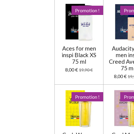
:
Promotion !
Prom
5
é
t
o
i
Aces for men
Audacity
l
inspi Black XS
men in
e
75 ml
Creed Av
s
75 m
8,00 €
19,90 €
8,00 €
19,
Promotion !
Prom