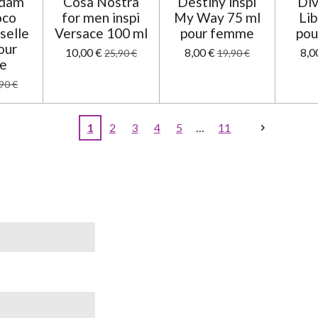
adam
Cosa Nostra
Destiny inspi
Div
oco
for men inspi
My Way 75 ml
Lib
elle
Versace 100 ml
pour femme
pou
our
10,00 €
8,00 €
8,0
25,90 €
19,90 €
e
90 €
1
2
3
4
5
11