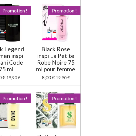
s
s
s
s
l
u
Promotion !
Promotion !
a
t
i
o
n
ck Legend
Black Rose
men inspi
inspi La Petite
ani Code
Robe Noire 75
75 ml
ml pour femme
0 €
8,00 €
19,90 €
19,90 €
Promotion !
Promotion !