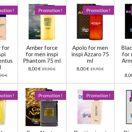
otion !
Promotion !
Promotion !
 for
Amber force
Apolo for men
Bla
spi
for men inspi
inspi Azzaro 75
for 
entus
Phantom 75 ml
ml
Arm
l
8,00 €
8,00 €
19,90 €
19,90 €
8,0
90 €
otion !
Promotion !
Promotion !