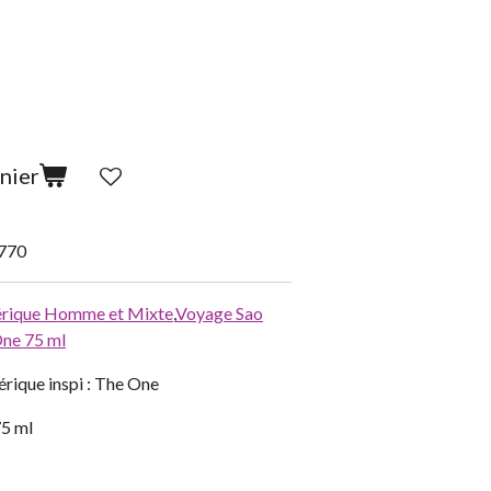
nier
770
rique Homme et Mixte
,
Voyage Sao
One 75 ml
rique inspi : The One
75 ml