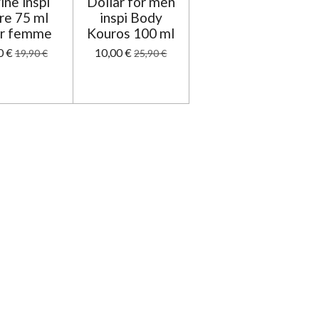
ine inspi
Dollar for men
re 75 ml
inspi Body
r femme
Kouros 100 ml
0 €
10,00 €
19,90 €
25,90 €