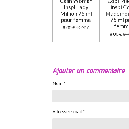
Cash Woman
Cool M
inspi Lady
inspi C
Million 75 ml
Mademois
pour femme
75 ml p
femm
8,00 €
19,90 €
8,00 €
19,
Ajouter un commentaire
Nom *
Adresse e-mail *